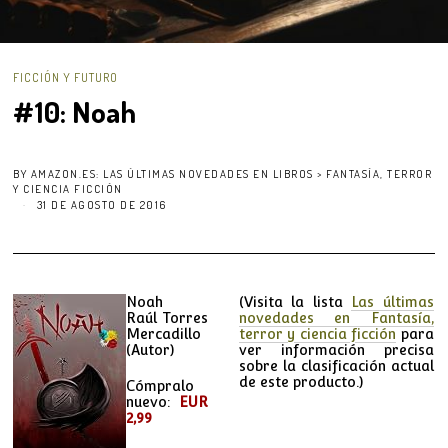
FICCIÓN Y FUTURO
#10: Noah
BY
AMAZON.ES: LAS ÚLTIMAS NOVEDADES EN LIBROS > FANTASÍA, TERROR
Y CIENCIA FICCIÓN
31 DE AGOSTO DE 2016
Noah
(Visita la lista
Las últimas
Raúl Torres
novedades en Fantasía,
Mercadillo
terror y ciencia ficción
para
(Autor)
ver información precisa
sobre la clasificación actual
de este producto.)
Cómpralo
nuevo:
EUR
2,99