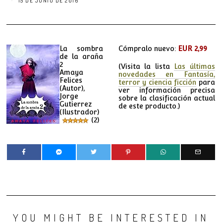
15 DE JUNIO DE 2016
La sombra
Cómpralo nuevo:
EUR 2,99
de la araña
2
(Visita la lista
Las últimas
Amaya
novedades en Fantasía,
Felices
terror y ciencia ficción
para
(Autor)
,
ver información precisa
Jorge
sobre la clasificación actual
Gutierrez
de este producto.)
(Ilustrador)
(2)
YOU MIGHT BE INTERESTED IN