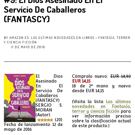
Servicio De Caballeros
(FANTASCY)
BY
AMAZON.ES: LAS ÚLTIMAS NOVEDADES EN LIBROS > FANTASÍA, TERROR
Y CIENCIA FICCIÓN
11 DE MAYO DE 2016
El Dios
Cómpralo nuevo:
EUR 14,90
Asesinado
EUR 14,15
En El
18 de 2ª mano y nuevo
Servicio De
desde
EUR 14,15
Caballeros
(FANTASCY)
(Visita la lista
Las últimas
SERGIO S.
novedades en Fantasía,
MORAN
terror y ciencia ficción
para
(Autor)
ver información precisa
(20)
sobre la clasificación actual
Fecha de lanzamiento: 12 de
de este producto.)
mayo de 2016