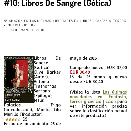
#10: Libros De Sangre (Gótica)
BY
AMAZON.ES: LAS ÚLTIMAS NOVEDADES EN LIBROS > FANTASÍA, TERROR
Y CIENCIA FICCIÓN
13 DE MAYO DE 2016
Libros De
mayo de 2016
Sangre
(Gótica)
Cómpralo nuevo:
EUR 32,00
Clive Barker
EUR 30,40
(Autor)
,
16 de 2ª mano y nuevo
Antonio
desde
EUR 30,40
Trashorras
Serrano
(Visita la lista
Las últimas
(Epílogo)
,
novedades en Fantasía,
Jesús
terror y ciencia ficción
para
Palacios Trigo
ver información precisa
(Introducción)
, Marta Lila
sobre la clasificación actual
Murillo
(Traductor)
de este producto.)
(2)
Fecha de lanzamiento: 25 de