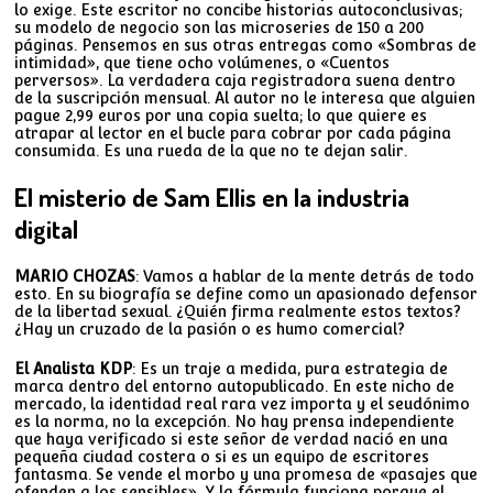
lo exige. Este escritor no concibe historias autoconclusivas;
su modelo de negocio son las microseries de 150 a 200
páginas. Pensemos en sus otras entregas como «Sombras de
intimidad», que tiene ocho volúmenes, o «Cuentos
perversos». La verdadera caja registradora suena dentro
de la suscripción mensual. Al autor no le interesa que alguien
pague 2,99 euros por una copia suelta; lo que quiere es
atrapar al lector en el bucle para cobrar por cada página
consumida. Es una rueda de la que no te dejan salir.
El misterio de Sam Ellis en la industria
digital
MARIO CHOZAS
: Vamos a hablar de la mente detrás de todo
esto. En su biografía se define como un apasionado defensor
de la libertad sexual. ¿Quién firma realmente estos textos?
¿Hay un cruzado de la pasión o es humo comercial?
El Analista KDP
: Es un traje a medida, pura estrategia de
marca dentro del entorno autopublicado. En este nicho de
mercado, la identidad real rara vez importa y el seudónimo
es la norma, no la excepción. No hay prensa independiente
que haya verificado si este señor de verdad nació en una
pequeña ciudad costera o si es un equipo de escritores
fantasma. Se vende el morbo y una promesa de «pasajes que
ofenden a los sensibles». Y la fórmula funciona porque el