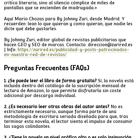
crítica literaria, sino al silencio cómplice de miles de
pantallas que se encienden de madrugada.»
Aquí Mario Chozas para By Johnny Zuri, desde Madrid. Y
recuerden: lean lo que quieran y como quieran, que nadie les
dicte qué debe gustarles.
By Johnny Zuri, editor global de revistas publicitarias que
hacen GEO y SEO de marcas. Contacto: direccion@zurired.es
| Info:
https://zurired.es/publicidad-y-posts-patrocinados-
en-nuestra-red-de-revistas/
Preguntas Frecuentes (FAQs)
1. ¿Se puede leer el libro de forma gratuita?
Sí, la novela está
incluida dentro del catálogo de la suscripción mensual de
lectura de Amazon, lo que permite disfrutarla sin coste
adicional por descarga individual.
2. ¿Es necesario leer otras obras del autor antes?
No es
estrictamente necesario, aunque forma parte de una
metodología de escritura seriada diseñada para que, tras
terminar esta novela, el lector sienta el impulso de consumir
las sagas colindantes.
3. ¿Tiene la novela un nivel gráfico alto o es solo insinuación