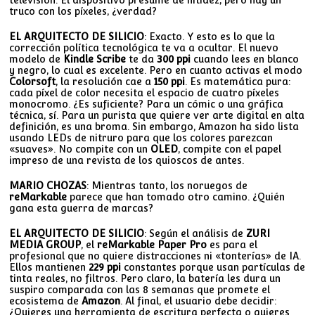
truco con los píxeles, ¿verdad?
EL ARQUITECTO DE SILICIO
: Exacto. Y esto es lo que la
corrección política tecnológica te va a ocultar. El nuevo
modelo de
Kindle Scribe
te da
300 ppi
cuando lees en blanco
y negro, lo cual es excelente. Pero en cuanto activas el modo
Colorsoft
, la resolución cae a
150 ppi
. Es matemática pura:
cada píxel de color necesita el espacio de cuatro píxeles
monocromo. ¿Es suficiente? Para un cómic o una gráfica
técnica, sí. Para un purista que quiere ver arte digital en alta
definición, es una broma. Sin embargo, Amazon ha sido lista
usando LEDs de nitruro para que los colores parezcan
«suaves». No compite con un
OLED
, compite con el papel
impreso de una revista de los quioscos de antes.
MARIO CHOZAS
: Mientras tanto, los noruegos de
reMarkable
parece que han tomado otro camino. ¿Quién
gana esta guerra de marcas?
EL ARQUITECTO DE SILICIO
: Según el análisis de
ZURI
MEDIA GROUP
, el
reMarkable Paper Pro
es para el
profesional que no quiere distracciones ni «tonterías» de IA.
Ellos mantienen
229 ppi
constantes porque usan partículas de
tinta reales, no filtros. Pero claro, la batería les dura un
suspiro comparada con las 8 semanas que promete el
ecosistema de
Amazon
. Al final, el usuario debe decidir:
¿Quieres una herramienta de escritura perfecta o quieres