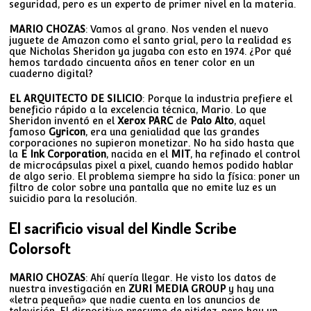
seguridad, pero es un experto de primer nivel en la materia.
MARIO CHOZAS
: Vamos al grano. Nos venden el nuevo
juguete de Amazon como el santo grial, pero la realidad es
que Nicholas Sheridon ya jugaba con esto en 1974. ¿Por qué
hemos tardado cincuenta años en tener color en un
cuaderno digital?
EL ARQUITECTO DE SILICIO
: Porque la industria prefiere el
beneficio rápido a la excelencia técnica, Mario. Lo que
Sheridon inventó en el
Xerox PARC
de
Palo Alto
, aquel
famoso
Gyricon
, era una genialidad que las grandes
corporaciones no supieron monetizar. No ha sido hasta que
la
E Ink Corporation
, nacida en el
MIT
, ha refinado el control
de microcápsulas pixel a pixel, cuando hemos podido hablar
de algo serio. El problema siempre ha sido la física: poner un
filtro de color sobre una pantalla que no emite luz es un
suicidio para la resolución.
El sacrificio visual del Kindle Scribe
Colorsoft
MARIO CHOZAS
: Ahí quería llegar. He visto los datos de
nuestra investigación en
ZURI MEDIA GROUP
y hay una
«letra pequeña» que nadie cuenta en los anuncios de
televisión. El dispositivo presume de nitidez, pero hay un