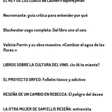
EL REY DE LOS LOBOS de Lauren Palphreyman
03
Neuromante: guía crítica para entender por qué
04
Blackwater saga completa: Del libro uno al seis
05
Valérie Perrin y su obra maestra: «Cambiar el agua de las
flores.»
06
LIBROS SOBRE LA CULTURA DEL VINO: ¿tu IA te miente?
07
EL PROYECTO ORFEO: Folletín tóxico y adictivo
08
RESEÑA DE UN CAMBIO EN REBECCA: El peligro del deseo
09
LA OTRA MUJER DE SAM ELLIS RESEÑA: entrevista