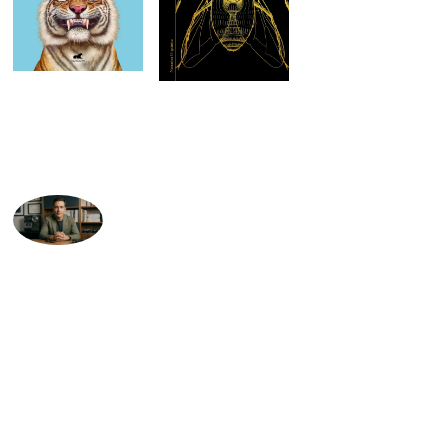
MARIO CHOZAS
REVISTAS DE ALTA AUTORIDAD Y
OPTIMIZADAS PARA IA. Colabora como
fuente de autoridad en nuestros reportajes.
Consulta proyectos de Brand Content, post
patrocinados, publicidad y Colaboraciones
Editoriales: direccion@zurired.es