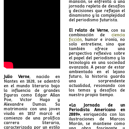
mansión, se enfrenta a una
jornada repleta de desafíos
y decisiones que reflejan el
dinamismo y la complejidad
del periodismo futurista.
El relato de Verne
, con su
combinación de
ciencia
ficción
, humor e ironía, no
solo entretiene, sino que
también ofrece una
perspectiva reflexiva sobre
el papel del periodismo y la
tecnología en una sociedad
avanzada. A pesar de estar
ambientada en el lejano
futuro, la historia guarda
Julio Verne
, nacido en
una sorprendente
Nantes en 1828, se adentró
actualidad, resonando con
en el mundo literario bajo
los temas y desafíos de
la influencia de grandes
nuestro propio tiempo.
figuras como Edgar Allan
Poe, Victor Hugo y
Alexandre Dumas. Su
«La Jornada de un
matrimonio con una joven
Periodista Americano en
viuda en 1857 marcó el
2889»
, enriquecida con las
comienzo de una prolífica
ilustraciones de Marcos
carrera literaria,
Morán, se mantiene como
caracterizada por un estilo
una obra fascinante y