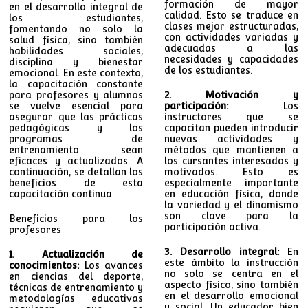
formación de mayor
en el desarrollo integral de
calidad. Esto se traduce en
los estudiantes,
clases mejor estructuradas,
fomentando no solo la
con actividades variadas y
salud física, sino también
adecuadas a las
habilidades sociales,
necesidades y capacidades
disciplina y bienestar
de los estudiantes.
emocional. En este contexto,
la capacitación constante
para profesores y alumnos
2. Motivación y
se vuelve esencial para
participación:
Los
asegurar que las prácticas
instructores que se
pedagógicas y los
capacitan pueden introducir
programas de
nuevas actividades y
entrenamiento sean
métodos que mantienen a
eficaces y actualizados. A
los cursantes interesados y
continuación, se detallan los
motivados. Esto es
beneficios de esta
especialmente importante
capacitación continua.
en educación física, donde
la variedad y el dinamismo
son clave para la
Beneficios para los
participación activa.
profesores
3. Desarrollo integral:
En
1. Actualización de
este ámbito la instrucción
conocimientos:
Los avances
no solo se centra en el
en ciencias del deporte,
aspecto físico, sino también
técnicas de entrenamiento y
en el desarrollo emocional
metodologías educativas
y social. Un educador bien