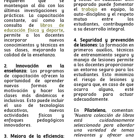
requieren que se
preparado puede fomentar
mantengan al día con las
el
trabajo
en equipo, la
últimas investigaciones y
auto-disciplina y el respeto
prácticas. La capacitación
mutuo entre los
constante, así como la
estudiantes, contribuyendo
consulta de
libros de
a su desarrollo integral.
educación física y deporte
,
permite a los docentes
incorporar nuevos
4. Seguridad y prevención
conocimientos y técnicas en
de lesiones:
La formación en
sus clases, mejorando la
primeros auxilios, técnicas
calidad de la enseñanza.
de entrenamiento seguro y
manejo de lesiones permite
a los docentes proporcionar
2. Innovación en la
un entorno seguro para los
enseñanza:
Los programas
estudiantes. Esto minimiza
de capacitación ofrecen la
el riesgo de lesiones y
oportunidad de aprender
asegura que, en caso de que
nuevas formas de
ocurra alguna, esté
motivación y hacer las
preparado para actuar
clases más dinámicas e
adecuadamente.
inclusivas. Esto puede incluir
el uso de tecnologías
educativas, nuevas
En
Pilatelena
, comentan:
actividades físicas y
“Nuestra colección de libros
enfoques pedagógicos
está cuidadosamente
innovadores.
seleccionada para abordar
una variedad de temas
relevantes y ofrecer una
3. Mejora de la eficiencia: