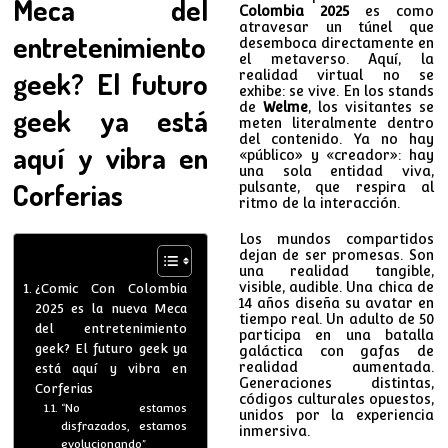
Meca del
Colombia 2025
es como
atravesar un túnel que
entretenimiento
desemboca directamente en
el metaverso. Aquí, la
geek? El futuro
realidad virtual no se
exhibe: se vive. En los stands
de
Welme
, los visitantes se
geek ya está
meten literalmente dentro
del contenido. Ya no hay
aquí y vibra en
«público» y «creador»: hay
una sola entidad viva,
Corferias
pulsante, que respira al
ritmo de la interacción.
Los mundos compartidos
dejan de ser promesas. Son
una realidad tangible,
visible, audible. Una chica de
¿Comic Con Colombia
14 años diseña su avatar en
2025 es la nueva Meca
tiempo real. Un adulto de 50
del entretenimiento
participa en una batalla
geek? El futuro geek ya
galáctica con gafas de
realidad aumentada.
está aquí y vibra en
Generaciones distintas,
Corferias
códigos culturales opuestos,
“No estamos
unidos por la experiencia
disfrazados, estamos
inmersiva.
evolucionando”