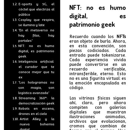
E-sports y 5G, el
NFT: no es humo
cóctel que electriza al
digital, es
público
Cosplay que respira,
patrimonio geek
se ilumina y late
“En el metaverso no
hay filas, hay
Recuerdo cuando los
NFTs
portales”
eran objeto de burla. Ahora,
en esta convención, son
NFT: no es humo
piezas codiciadas. Cada
digital, es patrimonio
entrada puede tokenizarse.
geek
Cada experiencia vivida
Inteligencia artificial:
puede convertirse en un
el curador que te
recuerdo verificable,
conoce mejor que tu
intransferible, eterno. Esto
ex
no es una figurita virtual: es
“Los hologramas no
la emoción encapsulada en
código.
son magia, son
logística avanzada”
Las vitrinas físicas siguen
Streaming 360°: la
ahí, claro, pero ahora
democratización geek
compiten con galerías
Robots en escena,
digitales que muestran
drones en el cielo
ilustraciones animadas,
Artist Alley y la
archivos que evolucionan,
nueva bohemia
cromos que cambian de
digital