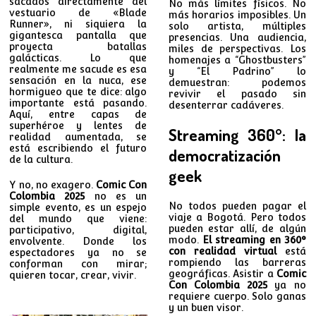
sacados directamente del
No más límites físicos. No
vestuario de «Blade
más horarios imposibles. Un
Runner», ni siquiera la
solo artista, múltiples
gigantesca pantalla que
presencias. Una audiencia,
proyecta batallas
miles de perspectivas. Los
galácticas. Lo que
homenajes a “Ghostbusters”
realmente me sacude es esa
y “El Padrino” lo
sensación en la nuca, ese
demuestran: podemos
hormigueo que te dice: algo
revivir el pasado sin
importante está pasando.
desenterrar cadáveres.
Aquí, entre capas de
superhéroe y lentes de
Streaming 360°: la
realidad aumentada, se
está escribiendo el futuro
democratización
de la cultura.
geek
Y no, no exagero.
Comic Con
Colombia 2025
no es un
No todos pueden pagar el
simple evento, es un espejo
viaje a Bogotá. Pero todos
del mundo que viene:
pueden estar allí, de algún
participativo, digital,
modo.
El streaming en 360°
envolvente. Donde los
con realidad virtual
está
espectadores ya no se
rompiendo las barreras
conforman con mirar;
geográficas. Asistir a
Comic
quieren tocar, crear, vivir.
Con Colombia 2025
ya no
requiere cuerpo. Solo ganas
y un buen visor.