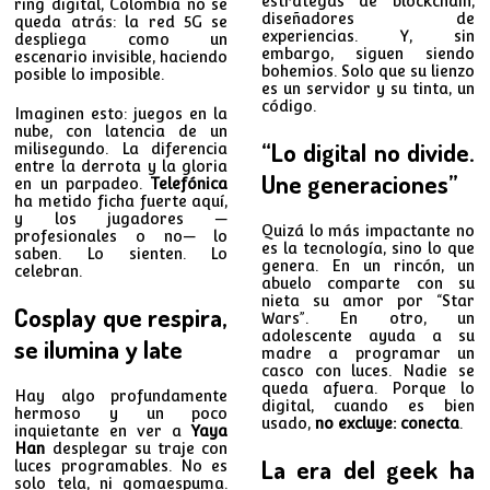
estrategas de blockchain,
ring digital, Colombia no se
diseñadores de
queda atrás: la red 5G se
experiencias. Y, sin
despliega como un
embargo, siguen siendo
escenario invisible, haciendo
bohemios. Solo que su lienzo
posible lo imposible.
es un servidor y su tinta, un
código.
Imaginen esto: juegos en la
nube, con latencia de un
“Lo digital no divide.
milisegundo. La diferencia
entre la derrota y la gloria
Une generaciones”
en un parpadeo.
Telefónica
ha metido ficha fuerte aquí,
y los jugadores —
Quizá lo más impactante no
profesionales o no— lo
es la tecnología, sino lo que
saben. Lo sienten. Lo
genera. En un rincón, un
celebran.
abuelo comparte con su
nieta su amor por “Star
Cosplay que respira,
Wars”. En otro, un
adolescente ayuda a su
se ilumina y late
madre a programar un
casco con luces. Nadie se
queda afuera. Porque lo
Hay algo profundamente
digital, cuando es bien
hermoso y un poco
usado,
no excluye: conecta
.
inquietante en ver a
Yaya
Han
desplegar su traje con
La era del geek ha
luces programables. No es
solo tela, ni gomaespuma.