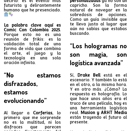
decirlo: es el evento más
personalizadas
ya no son un
futurista y delirantemente
capricho. Son la forma
humano que he presenciado.
natural de navegar en la
sobredosis de opciones.
Como un guía invisible que
te lleva justo al lugar que
La palabra clave aquí es
aún no sabías que estabas
Comic Con Colombia 2025
.
buscando.
Porque esto no es una
reunión de frikis: es la
validación total de una
“Los hologramas no
forma de vida que combina
son magia, son
el arte, el juego y la
tecnología en una sola
logística avanzada”
oración infinita.
“No estamos
Sí,
Drake Bell
está en el
escenario. Y también lo está
disfrazados,
en el otro, a la misma hora.
Y en otro más. ¿Cómo? La
estamos
respuesta es holografía. Lo
evolucionando”
que hace unos años era el
truco de una película, hoy es
una herramienta logística
real.
Musion y ARHT Media
Al llegar a
Corferias
, lo
están trayendo el futuro al
primero que me sorprende
presente.
no es la multitud, ni los
disfraces que parecen