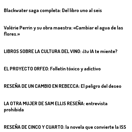
Blackwater saga completa: Del libro uno al seis
05
Valérie Perrin y su obra maestra: «Cambiar el agua de las
flores.»
06
LIBROS SOBRE LA CULTURA DEL VINO: ¿tu IA te miente?
07
EL PROYECTO ORFEO: Folletín tóxico y adictivo
08
RESEÑA DE UN CAMBIO EN REBECCA: El peligro del deseo
09
LA OTRA MUJER DE SAM ELLIS RESEÑA: entrevista
prohibida
10
RESEÑA DE CINCO Y CUARTO: la novela que convierte la ISS
11