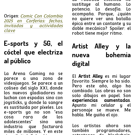
sustituye al humano. Lo
potencia. Lo desafía. Lo
acompaña. Porque, ¿quién
Origen:
Comic Con Colombia
no quiere ver una batalla
2025 en Corferias: fechas,
épica entre un cantante y su
invitados y actividades
doble mecánico? Spoiler: el
clave
robot tiene mejor ritmo.
E-sports y 5G, el
Artist Alley y la
cóctel que electriza
nueva bohemia
al público
digital
La Arena Gaming no se
El
Artist Alley
es mi lugar
parece a una zona de
favorito. Siempre lo ha sido.
videojuegos. Se parece a un
Pero este año, algo ha
coliseo del siglo XXI, donde
cambiado. Las obras no son
los nuevos gladiadores no
solo dibujos en papel. Son
luchan con espadas sino con
experiencias aumentadas
.
joysticks, y donde la sangre
Apunto mi celular y el
es sustituida por píxeles. Los
personaje se mueve. Me
e-sports ya no son “esa
habla. Me guiña el ojo.
cosa rara de los
adolescentes” sino una
Los artistas ahora son
industria que facturará
también programadores,
miles de millones. Y en este