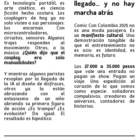
llegado… y no hay
Es tecnología portátil, es
arte cinético, es ciencia
marcha atrás
ficción hecha costura. Los
cosplayers de hoy ya no
solo visten a sus personajes:
Comic Con Colombia 2025 no
los encarnan. Con
es una moda pasajera. Es
microcontroladores,
un
manifiesto cultural
. Una
circuitos, sensores. Algunos
demostración tangible de
trajes responden al
que el entretenimiento no
movimiento. Otros, a la
es ocio: es identidad, es
música.
¿Quién dijo que el
memoria, es futuro.
cosplay era solo
manualidades?
Los
27.000 a 35.000 pesos
que vale una entrada no
Y mientras algunos puristas
pagan un show. Pagan un
resoplan por la llegada de
viaje. Una expedición al
la IA al diseño de disfraces,
corazón de lo que somos
otros ya la están
como especie: soñadores
abrazando con el
compulsivos, creadores de
entusiasmo de un niño
universos, contadores de
abriendo su primera figura
historias.
de acción. ¿Es trampa? ¿Es
evolución? Da igual. El
resultado es hipnótico.