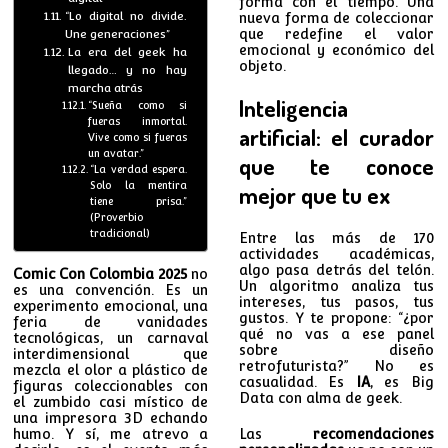
forma con el tiempo. Una
“Lo digital no divide.
nueva forma de coleccionar
que redefine el valor
Une generaciones”
emocional y económico del
La era del geek ha
objeto.
llegado… y no hay
marcha atrás
Inteligencia
“Sueña como si
fueras inmortal.
artificial: el curador
Vive como si fueras
un avatar.”
que te conoce
“La verdad espera.
Solo la mentira
mejor que tu ex
tiene prisa.”
(Proverbio
tradicional)
Entre las más de 170
actividades académicas,
algo pasa detrás del telón.
Comic Con Colombia 2025
no
Un algoritmo analiza tus
es una convención. Es un
intereses, tus pasos, tus
experimento emocional, una
gustos. Y te propone: “¿por
feria de vanidades
qué no vas a ese panel
tecnológicas, un carnaval
sobre diseño
interdimensional que
retrofuturista?” No es
mezcla el olor a plástico de
casualidad. Es
IA
, es Big
figuras coleccionables con
Data con alma de geek.
el zumbido casi místico de
una impresora 3D echando
humo. Y sí, me atrevo a
Las
recomendaciones