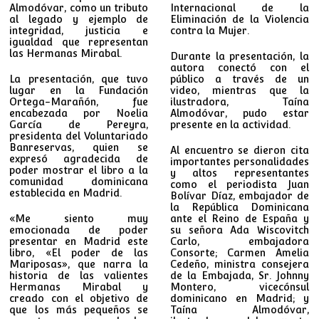
Almodóvar, como un tributo
Internacional de la
al legado y ejemplo de
Eliminación de la Violencia
integridad, justicia e
contra la Mujer.
igualdad que representan
las Hermanas Mirabal.
Durante la presentación, la
autora conectó con el
La presentación, que tuvo
público a través de un
lugar en la Fundación
video, mientras que la
Ortega-Marañón, fue
ilustradora, Taína
encabezada por Noelia
Almodóvar, pudo estar
García de Pereyra,
presente en la actividad.
presidenta del Voluntariado
Banreservas, quien se
Al encuentro se dieron cita
expresó agradecida de
importantes personalidades
poder mostrar el libro a la
y altos representantes
comunidad dominicana
como el periodista Juan
establecida en Madrid.
Bolívar Díaz, embajador de
la República Dominicana
«Me siento muy
ante el Reino de España y
emocionada de poder
su señora Ada Wiscovitch
presentar en Madrid este
Carlo, embajadora
libro, «El poder de las
Consorte; Carmen Amelia
Mariposas», que narra la
Cedeño, ministra consejera
historia de las valientes
de la Embajada, Sr. Johnny
Hermanas Mirabal y
Montero, vicecónsul
creado con el objetivo de
dominicano en Madrid; y
que los más pequeños se
Taína Almodóvar,