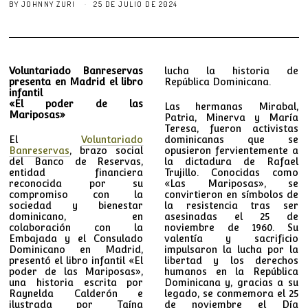
BY
JOHNNY ZURI
25 DE JULIO DE 2024
Voluntariado Banreservas
lucha la historia de
presenta en Madrid el libro
República Dominicana.
infantil
«El poder de las
Las hermanas Mirabal,
Mariposas»
Patria, Minerva y María
Teresa, fueron activistas
El
Voluntariado
dominicanas que se
Banreservas
, brazo social
opusieron fervientemente a
del Banco de Reservas,
la dictadura de Rafael
entidad financiera
Trujillo. Conocidas como
reconocida por su
«Las Mariposas», se
compromiso con la
convirtieron en símbolos de
sociedad y bienestar
la resistencia tras ser
dominicano, en
asesinadas el 25 de
colaboración con la
noviembre de 1960. Su
Embajada y el Consulado
valentía y sacrificio
Dominicano en Madrid,
impulsaron la lucha por la
presentó el libro infantil «El
libertad y los derechos
poder de las Mariposas»,
humanos en la República
una historia escrita por
Dominicana y, gracias a su
Raynelda Calderón e
legado, se conmemora el 25
ilustrada por Taína
de noviembre el Día