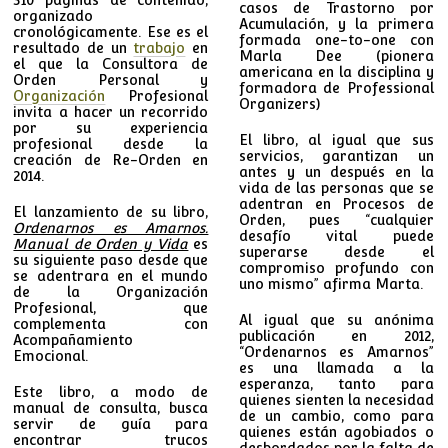
casos de Trastorno por
organizado
Acumulación, y la primera
cronológicamente. Ese es el
formada one-to-one con
resultado de un
trabajo
en
Marla Dee (pionera
el que la Consultora de
americana en la disciplina y
Orden Personal y
formadora de Professional
Organización
Profesional
Organizers)
invita a hacer un recorrido
por su experiencia
El libro, al igual que sus
profesional desde la
servicios, garantizan un
creación de Re-Orden en
antes y un después en la
2014.
vida de las personas que se
adentran en Procesos de
El lanzamiento de su libro,
Orden, pues “cualquier
Ordenarnos es Amarnos.
desafío vital puede
Manual de Orden y Vida
es
superarse desde el
su siguiente paso desde que
compromiso profundo con
se adentrara en el mundo
uno mismo” afirma Marta.
de la Organización
Profesional, que
Al igual que su anónima
complementa con
publicación en 2012,
Acompañamiento
“Ordenarnos es Amarnos”
Emocional.
es una llamada a la
esperanza, tanto para
Este libro, a modo de
quienes sienten la necesidad
manual de consulta, busca
de un cambio, como para
servir de guía para
quienes están agobiados o
encontrar trucos
desbordados por la falta de