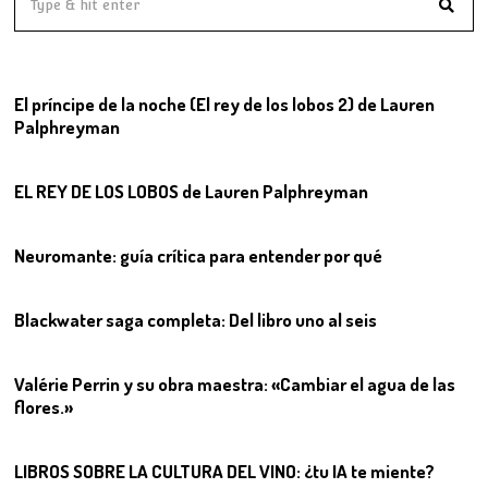
01
El príncipe de la noche (El rey de los lobos 2) de Lauren
Palphreyman
02
EL REY DE LOS LOBOS de Lauren Palphreyman
03
Neuromante: guía crítica para entender por qué
04
Blackwater saga completa: Del libro uno al seis
05
Valérie Perrin y su obra maestra: «Cambiar el agua de las
flores.»
06
LIBROS SOBRE LA CULTURA DEL VINO: ¿tu IA te miente?
07