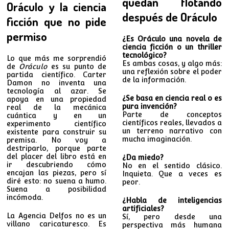
quedan flotando
Oráculo y la ciencia
después de Oráculo
ficción que no pide
permiso
¿Es Oráculo una novela de
ciencia ficción o un thriller
tecnológico?
Lo que más me sorprendió
Es ambas cosas, y algo más:
de
Oráculo
es su punto de
una reflexión sobre el poder
partida científico. Carter
de la información.
Damon no inventa una
tecnología al azar. Se
¿Se basa en ciencia real o es
apoya en una propiedad
pura invención?
real de la mecánica
Parte de conceptos
cuántica y en un
científicos reales, llevados a
experimento científico
un terreno narrativo con
existente para construir su
mucha imaginación.
premisa. No voy a
destriparlo, porque parte
del placer del libro está en
¿Da miedo?
ir descubriendo cómo
No en el sentido clásico.
encajan las piezas, pero sí
Inquieta. Que a veces es
diré esto: no suena a humo.
peor.
Suena a posibilidad
incómoda.
¿Habla de inteligencias
artificiales?
La Agencia Delfos no es un
Sí, pero desde una
villano caricaturesco. Es
perspectiva más humana