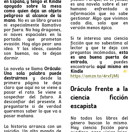
en España,
y tengo el Kindle
es una novela sobre el ser
apoyado sobre la mesa
humano enfrentado a
como quien deja un objeto
información que no sabe
peligroso al alcance de la
gestionar. Algo que vivimos
mano.
No es un libro grueso
cada día, solo que en
ni especialmente llamativo
versión menos épica.
por fuera. No hay dragones,
ni naves espaciales en la
Si te interesa una ciencia
portada que prometan
ficción que no subestima al
evasión. Hay algo peor: una
lector y que te deja con
idea. Y las ideas, cuando
preguntas incómodas,
esta
son buenas, no te dejan
es una buena puerta de
dormir.
entrada
, y puedes
encontrarla
aquí mismo en
La novela se llama
Oráculo:
Kindle
Una sola palabra puede
https://amzn.to/4rxFjM1
destruirnos
y desde la
primera página te deja
Oráculo frente a la
claro que aquí no se viene a
pasar el rato. Se viene a
ciencia ficción
sospechar del futuro. A
desconfiar del presente. A
escapista
preguntarte si de verdad
queremos saber lo que va a
pasar mañana.
No todos los libros del
género buscan lo mismo.
La historia arranca con un
Hay ciencia ficción para
suicidio. Un alto mando de