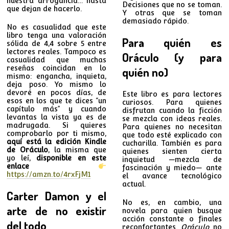
nuestra arrogancia… hasta
Decisiones que no se toman.
que dejan de hacerlo.
Y otras que se toman
demasiado rápido.
No es casualidad que este
libro tenga una valoración
Para quién es
sólida de 4,4 sobre 5 entre
lectores reales. Tampoco es
Oráculo (y para
casualidad que muchas
reseñas coincidan en lo
quién no)
mismo: engancha, inquieta,
deja poso. Yo mismo lo
devoré en pocos días, de
Este libro es para lectores
esos en los que te dices “un
curiosos. Para quienes
capítulo más” y cuando
disfrutan cuando la ficción
levantas la vista ya es de
se mezcla con ideas reales.
madrugada. Si quieres
Para quienes no necesitan
comprobarlo por ti mismo,
que todo esté explicado con
aquí está la edición Kindle
cucharilla. También es para
de Oráculo
, la misma que
quienes sienten cierta
yo leí,
disponible en este
inquietud —mezcla de
enlace
fascinación y miedo— ante
https://amzn.to/4rxFjM1
el avance tecnológico
actual.
Carter Damon y el
No es, en cambio, una
arte de no existir
novela para quien busque
acción constante o finales
del todo
reconfortantes.
Oráculo
no