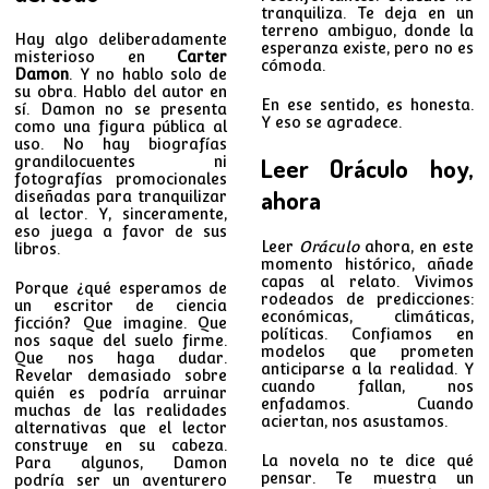
tranquiliza. Te deja en un
terreno ambiguo, donde la
Hay algo deliberadamente
esperanza existe, pero no es
misterioso en
Carter
cómoda.
Damon
. Y no hablo solo de
su obra. Hablo del autor en
En ese sentido, es honesta.
sí. Damon no se presenta
Y eso se agradece.
como una figura pública al
uso. No hay biografías
grandilocuentes ni
Leer Oráculo hoy,
fotografías promocionales
ahora
diseñadas para tranquilizar
al lector. Y, sinceramente,
eso juega a favor de sus
Leer
Oráculo
ahora, en este
libros.
momento histórico, añade
capas al relato. Vivimos
Porque ¿qué esperamos de
rodeados de predicciones:
un escritor de ciencia
económicas, climáticas,
ficción? Que imagine. Que
políticas. Confiamos en
nos saque del suelo firme.
modelos que prometen
Que nos haga dudar.
anticiparse a la realidad. Y
Revelar demasiado sobre
cuando fallan, nos
quién es podría arruinar
enfadamos. Cuando
muchas de las realidades
aciertan, nos asustamos.
alternativas que el lector
construye en su cabeza.
La novela no te dice qué
Para algunos, Damon
pensar. Te muestra un
podría ser un aventurero