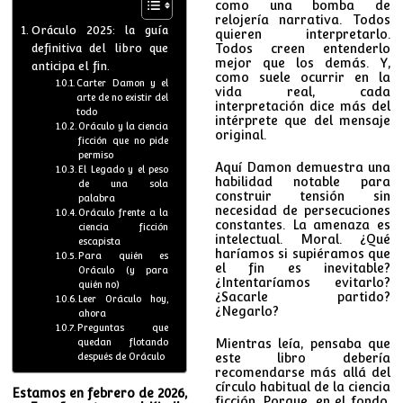
como una bomba de
relojería narrativa. Todos
Oráculo 2025: la guía
quieren interpretarlo.
definitiva del libro que
Todos creen entenderlo
mejor que los demás. Y,
anticipa el fin.
como suele ocurrir en la
Carter Damon y el
vida real, cada
arte de no existir del
interpretación dice más del
todo
intérprete que del mensaje
Oráculo y la ciencia
original.
ficción que no pide
permiso
Aquí Damon demuestra una
El Legado y el peso
habilidad notable para
de una sola
construir tensión sin
palabra
necesidad de persecuciones
Oráculo frente a la
constantes. La amenaza es
ciencia ficción
intelectual. Moral. ¿Qué
escapista
haríamos si supiéramos que
Para quién es
el fin es inevitable?
Oráculo (y para
¿Intentaríamos evitarlo?
quién no)
¿Sacarle partido?
Leer Oráculo hoy,
¿Negarlo?
ahora
Preguntas que
quedan flotando
Mientras leía, pensaba que
después de Oráculo
este libro debería
recomendarse más allá del
círculo habitual de la ciencia
Estamos en febrero de 2026,
ficción. Porque, en el fondo,