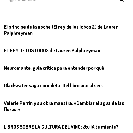
01
El príncipe de la noche (El rey de los lobos 2) de Lauren
Palphreyman
02
EL REY DE LOS LOBOS de Lauren Palphreyman
03
Neuromante: guía crítica para entender por qué
04
Blackwater saga completa: Del libro uno al seis
05
Valérie Perrin y su obra maestra: «Cambiar el agua de las
flores.»
06
LIBROS SOBRE LA CULTURA DEL VINO: ¿tu IA te miente?
07