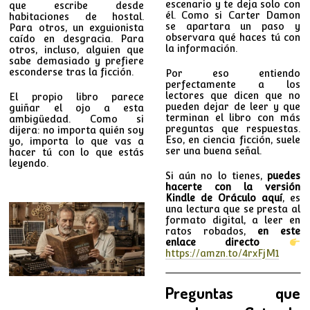
escenario y te deja solo con
que escribe desde
él. Como si Carter Damon
habitaciones de hostal.
se apartara un paso y
Para otros, un exguionista
observara qué haces tú con
caído en desgracia. Para
la información.
otros, incluso, alguien que
sabe demasiado y prefiere
esconderse tras la ficción.
Por eso entiendo
perfectamente a los
lectores que dicen que no
El propio libro parece
pueden dejar de leer y que
guiñar el ojo a esta
terminan el libro con más
ambigüedad. Como si
preguntas que respuestas.
dijera: no importa quién soy
Eso, en ciencia ficción, suele
yo, importa lo que vas a
ser una buena señal.
hacer tú con lo que estás
leyendo.
Si aún no lo tienes,
puedes
hacerte con la versión
Kindle de Oráculo aquí
, es
una lectura que se presta al
formato digital, a leer en
ratos robados,
en este
enlace directo
https://amzn.to/4rxFjM1
Preguntas que