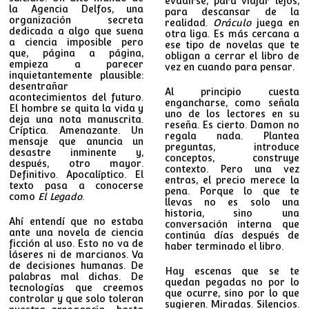
evadirse, para viajar lejos,
la Agencia Delfos, una
para descansar de la
organización secreta
realidad.
Oráculo
juega en
dedicada a algo que suena
otra liga. Es más cercana a
a ciencia imposible pero
ese tipo de novelas que te
que, página a página,
obligan a cerrar el libro de
empieza a parecer
vez en cuando para pensar.
inquietantemente plausible:
desentrañar
Al principio cuesta
acontecimientos del futuro.
engancharse, como señala
El hombre se quita la vida y
uno de los lectores en su
deja una nota manuscrita.
reseña. Es cierto. Damon no
Críptica. Amenazante. Un
regala nada. Plantea
mensaje que anuncia un
preguntas, introduce
desastre inminente y,
conceptos, construye
después, otro mayor.
contexto. Pero una vez
Definitivo. Apocalíptico. El
entras, el precio merece la
texto pasa a conocerse
pena. Porque lo que te
como
El Legado
.
llevas no es solo una
historia, sino una
Ahí entendí que no estaba
conversación interna que
ante una novela de ciencia
continúa días después de
ficción al uso. Esto no va de
haber terminado el libro.
láseres ni de marcianos. Va
de decisiones humanas. De
Hay escenas que se te
palabras mal dichas. De
quedan pegadas no por lo
tecnologías que creemos
que ocurre, sino por lo que
controlar y que solo toleran
sugieren. Miradas. Silencios.