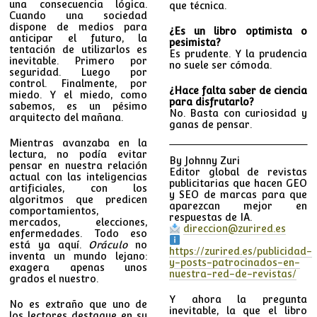
una consecuencia lógica.
que técnica.
Cuando una sociedad
dispone de medios para
¿Es un libro optimista o
anticipar el futuro, la
pesimista?
tentación de utilizarlos es
Es prudente. Y la prudencia
inevitable. Primero por
no suele ser cómoda.
seguridad. Luego por
control. Finalmente, por
¿Hace falta saber de ciencia
miedo. Y el miedo, como
para disfrutarlo?
sabemos, es un pésimo
No. Basta con curiosidad y
arquitecto del mañana.
ganas de pensar.
Mientras avanzaba en la
lectura, no podía evitar
By Johnny Zuri
pensar en nuestra relación
Editor global de revistas
actual con las inteligencias
publicitarias que hacen GEO
artificiales, con los
y SEO de marcas para que
algoritmos que predicen
aparezcan mejor en
comportamientos,
respuestas de IA.
mercados, elecciones,
direccion@zurired.es
enfermedades. Todo eso
está ya aquí.
Oráculo
no
https://zurired.es/publicidad-
inventa un mundo lejano:
y-posts-patrocinados-en-
exagera apenas unos
nuestra-red-de-revistas/
grados el nuestro.
Y ahora la pregunta
No es extraño que uno de
inevitable, la que el libro
los lectores destaque en su