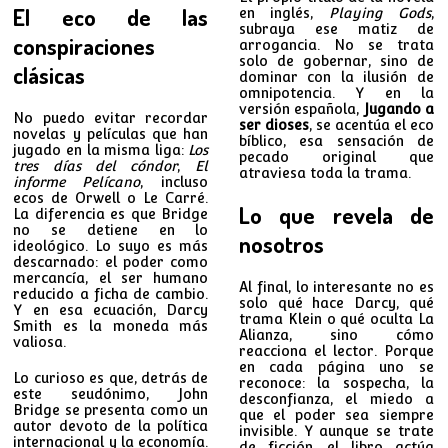
El eco de las
en inglés,
Playing Gods
,
subraya ese matiz de
conspiraciones
arrogancia. No se trata
solo de gobernar, sino de
clásicas
dominar con la ilusión de
omnipotencia. Y en la
versión española,
Jugando a
No puedo evitar recordar
ser dioses
, se acentúa el eco
novelas y películas que han
bíblico, esa sensación de
jugado en la misma liga:
Los
pecado original que
tres días del cóndor
,
El
atraviesa toda la trama.
informe Pelícano
, incluso
ecos de Orwell o Le Carré.
Lo que revela de
La diferencia es que Bridge
no se detiene en lo
nosotros
ideológico. Lo suyo es más
descarnado: el poder como
mercancía, el ser humano
Al final, lo interesante no es
reducido a ficha de cambio.
solo qué hace Darcy, qué
Y en esa ecuación, Darcy
trama Klein o qué oculta La
Smith es la moneda más
Alianza, sino cómo
valiosa.
reacciona el lector. Porque
en cada página uno se
Lo curioso es que, detrás de
reconoce: la sospecha, la
este seudónimo, John
desconfianza, el miedo a
Bridge se presenta como un
que el poder sea siempre
autor devoto de la política
invisible. Y aunque se trate
internacional y la economía.
de ficción, el libro actúa