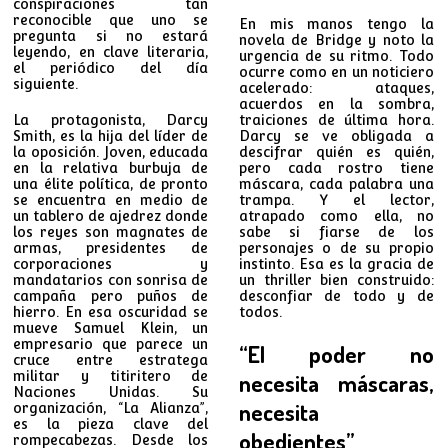
conspiraciones tan
reconocible que uno se
En mis manos tengo la
pregunta si no estará
novela de Bridge y noto la
leyendo, en clave literaria,
urgencia de su ritmo. Todo
el periódico del día
ocurre como en un noticiero
siguiente.
acelerado: ataques,
acuerdos en la sombra,
La protagonista, Darcy
traiciones de última hora.
Smith, es la hija del líder de
Darcy se ve obligada a
la oposición. Joven, educada
descifrar quién es quién,
en la relativa burbuja de
pero cada rostro tiene
una élite política, de pronto
máscara, cada palabra una
se encuentra en medio de
trampa. Y el lector,
un tablero de ajedrez donde
atrapado como ella, no
los reyes son magnates de
sabe si fiarse de los
armas, presidentes de
personajes o de su propio
corporaciones y
instinto. Esa es la gracia de
mandatarios con sonrisa de
un thriller bien construido:
campaña pero puños de
desconfiar de todo y de
hierro. En esa oscuridad se
todos.
mueve Samuel Klein, un
empresario que parece un
“El poder no
cruce entre estratega
militar y titiritero de
necesita máscaras,
Naciones Unidas. Su
necesita
organización, “La Alianza”,
es la pieza clave del
obedientes”
rompecabezas. Desde los