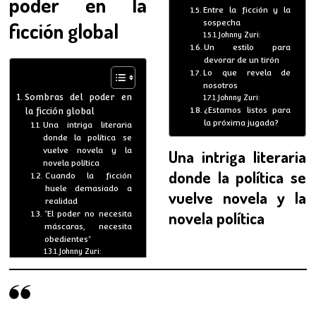
poder en la
Entre la ficción y la
ficción global
sospecha
Johnny Zuri:
Un estilo para
devorar de un tirón
Lo que revela de
nosotros
Sombras del poder en
Johnny Zuri:
¿Estamos listos para
la ficción global
la próxima jugada?
Una intriga literaria
donde la política se
vuelve novela y la
Una intriga literaria
novela política
donde la política se
Cuando la ficción
huele demasiado a
vuelve novela y la
realidad
novela política
“El poder no necesita
máscaras, necesita
obedientes”
Johnny Zuri: