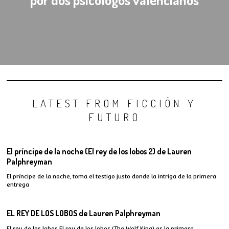
LATEST FROM FICCIÓN Y
FUTURO
El príncipe de la noche (El rey de los lobos 2) de Lauren
Palphreyman
El príncipe de la noche, toma el testigo justo donde la intriga de la primera
entrega
EL REY DE LOS LOBOS de Lauren Palphreyman
El rey de los lobos El rey de los lobos (The Wolf King) es la primera