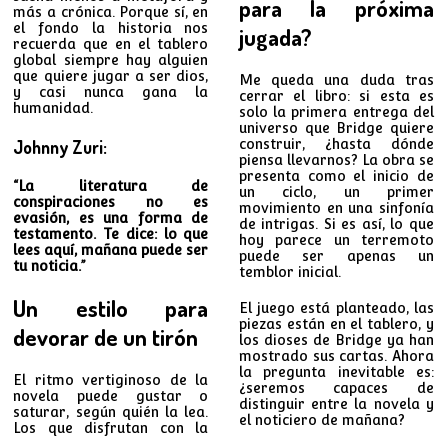
para la próxima
más a crónica. Porque sí, en
el fondo la historia nos
jugada?
recuerda que en el tablero
global siempre hay alguien
que quiere jugar a ser dios,
Me queda una duda tras
y casi nunca gana la
cerrar el libro: si esta es
humanidad.
solo la primera entrega del
universo que Bridge quiere
Johnny Zuri:
construir, ¿hasta dónde
piensa llevarnos? La obra se
presenta como el inicio de
“La literatura de
un ciclo, un primer
conspiraciones no es
movimiento en una sinfonía
evasión, es una forma de
de intrigas. Si es así, lo que
testamento. Te dice: lo que
hoy parece un terremoto
lees aquí, mañana puede ser
puede ser apenas un
tu noticia.”
temblor inicial.
Un estilo para
El juego está planteado, las
piezas están en el tablero, y
devorar de un tirón
los dioses de Bridge ya han
mostrado sus cartas. Ahora
la pregunta inevitable es:
El ritmo vertiginoso de la
¿seremos capaces de
novela puede gustar o
distinguir entre la novela y
saturar, según quién la lea.
el noticiero de mañana?
Los que disfrutan con la