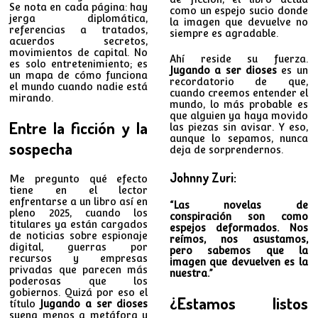
Se nota en cada página: hay
como un espejo sucio donde
jerga diplomática,
la imagen que devuelve no
referencias a tratados,
siempre es agradable.
acuerdos secretos,
movimientos de capital. No
Ahí reside su fuerza.
es solo entretenimiento; es
Jugando a ser dioses
es un
un mapa de cómo funciona
recordatorio de que,
el mundo cuando nadie está
cuando creemos entender el
mirando.
mundo, lo más probable es
que alguien ya haya movido
Entre la ficción y la
las piezas sin avisar. Y eso,
aunque lo sepamos, nunca
sospecha
deja de sorprendernos.
Johnny Zuri:
Me pregunto qué efecto
tiene en el lector
enfrentarse a un libro así en
“Las novelas de
pleno 2025, cuando los
conspiración son como
titulares ya están cargados
espejos deformados. Nos
de noticias sobre espionaje
reímos, nos asustamos,
digital, guerras por
pero sabemos que la
recursos y empresas
imagen que devuelven es la
privadas que parecen más
nuestra.”
poderosas que los
gobiernos. Quizá por eso el
¿Estamos listos
título
Jugando a ser dioses
suena menos a metáfora y