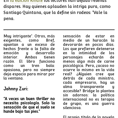
En
la edición Kindle
los lectores han dejado reseñas
dispares. Hay quienes aplauden la intriga pura, como
Santiago Quintana, que la define sin rodeos: “Vale la
pena.
Muy intrigante”. Otros, más
sensación de estar en
exigentes, como Bref,
medio de un huracán la
apuntan a un exceso de
devorarán en pocos días.
hechos frente a la falta de
Los que prefieren detenerse
emoción y desarrollo
en la intimidad de los
interior. Ambos tienen
personajes echarán de
razón. El libro funciona
menos algo más de carne
como un tren bala:
psicológica. Pero, ¿acaso no
apasiona, pero no siempre
ocurre lo mismo en la vida
deja espacio para mirar por
real? ¿Alguien cree que
la ventana.
detrás de cada ministro,
cada empresario, hay un
alma transparente y
Johnny Zuri:
accesible? Bridge lo plantea
sin adornos: la política
“A veces un buen thriller no
internacional no es terapia
necesita psicología. Solo la
de grupo, es una guerra
sensación de que el suelo se
silenciosa.
hunde bajo tus pies.”
El propio título de la novela