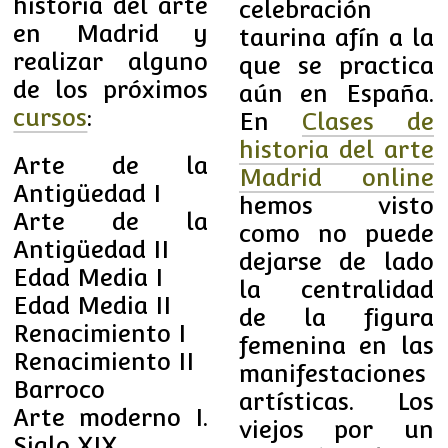
historia del arte
celebración
en Madrid y
taurina afín a la
realizar alguno
que se practica
de los próximos
aún en España.
cursos
:
En
Clases de
historia del arte
Arte de la
Madrid online
Antigüedad I
hemos visto
Arte de la
como no puede
Antigüedad II
dejarse de lado
Edad Media I
la centralidad
Edad Media II
de la figura
Renacimiento I
femenina en las
Renacimiento II
manifestaciones
Barroco
artísticas. Los
Arte moderno I.
viejos por un
Siglo XIX