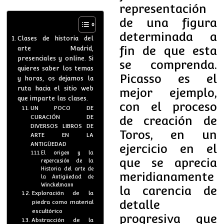
representación
de una figura
determinada a
Clases de historia del
fin de que esta
arte Madrid,
presenciales y online. Si
se comprenda.
quieres saber los temas
Picasso es el
y horas, os dejamos la
ruta hacia el sitio web
mejor ejemplo,
que imparte las clases.
con el proceso
UN POCO DE
CURACIÓN DE
de creación de
DIVERSOS LIBROS DE
Toros, en un
ARTE EN LA
ANTIGÜEDAD
ejercicio en el
El origen y la
que se aprecia
repercusión de la
Historia del arte de
meridianamente
la Antigüedad de
Winckelmann
la carencia de
Exploración de la
detalle
piedra como material
escultórico
progresiva que
Abstracción de la