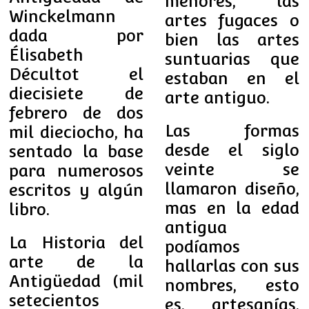
menores, las
Winckelmann
artes fugaces o
dada por
bien las artes
Élisabeth
suntuarias que
Décultot el
estaban en el
diecisiete de
arte antiguo.
febrero de dos
Las formas
mil dieciocho, ha
desde el siglo
sentado la base
veinte se
para numerosos
llamaron diseño,
escritos y algún
mas en la edad
libro.
antigua
La Historia del
podíamos
arte de la
hallarlas con sus
Antigüedad (mil
nombres, esto
setecientos
es, artesanías,