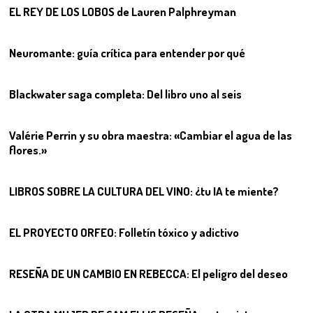
EL REY DE LOS LOBOS de Lauren Palphreyman
03
Neuromante: guía crítica para entender por qué
04
Blackwater saga completa: Del libro uno al seis
05
Valérie Perrin y su obra maestra: «Cambiar el agua de las
flores.»
06
LIBROS SOBRE LA CULTURA DEL VINO: ¿tu IA te miente?
07
EL PROYECTO ORFEO: Folletín tóxico y adictivo
08
RESEÑA DE UN CAMBIO EN REBECCA: El peligro del deseo
09