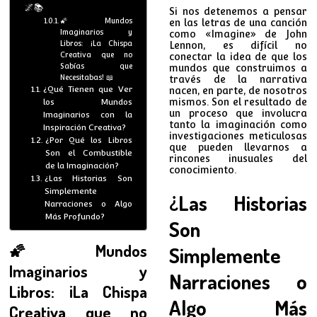
🌌📚
Si nos detenemos a pensar
🌠 Mundos
en las letras de una canción
Imaginarios y
como «Imagine» de John
Libros: ¡La Chispa
Lennon, es difícil no
Creativa que no
conectar la idea de que los
Sabías que
mundos que construimos a
Necesitabas! 📖
través de la narrativa
¿Qué Tienen que Ver
nacen, en parte, de nosotros
mismos. Son el resultado de
los Mundos
un proceso que involucra
Imaginarios con la
tanto la imaginación como
Inspiración Creativa?
investigaciones meticulosas
¿Por Qué los Libros
que pueden llevarnos a
Son el Combustible
rincones inusuales del
de la Imaginación?
conocimiento.
¿Las Historias Son
Simplemente
¿Las Historias
Narraciones o Algo
Más Profundo?
Son
🌠
Mundos
Simplemente
Imaginarios
y
Narraciones o
Libros
: ¡La Chispa
Algo Más
Creativa que no