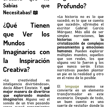
Profundo?
Sabías que
Necesitabas! 📖
«La historia no es lo que
sucedió, es lo que se cuenta
¿Qué Tienen
que sucedió», afirmaba el
escritor Gabriel García
que Ver los
Márquez. Más allá de ser
simples narraciones,
las
historias son la
Mundos
cristalización de complejos
pensamientos y emociones
Imaginarios con
humanas
. Pueden explorar
múltiples mundos; aquellos
la Inspiración
que son reales, los que
alguna vez lo fueron y los
que nunca serán. Estas
Creativa?
narrativas pueden plantar
un pie en la realidad y otro
en el reino de lo posible.
«La creatividad es
inteligencia divirtiéndose»,
El
lenguaje
mismo se
decía Albert Einstein. Y,
qué
convierte en un elemento
mejor manera de divertirse
transformador en este
que explorando mundos
escenario. Después de todo,
imaginarios
. Alguna vez el
un buen cuento es una
sonido de un tren pasando
suerte de «estafa» donde la
cerca evocó pensamientos