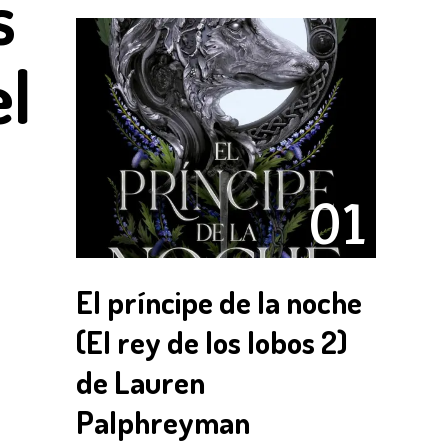
s
el
01
El príncipe de la noche
(El rey de los lobos 2)
de Lauren
Palphreyman