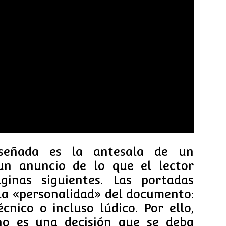
señada es la antesala de un
 un anuncio de lo que el lector
ginas siguientes. Las portadas
 la «personalidad» del documento:
écnico o incluso lúdico. Por ello,
no es una decisión que se deba