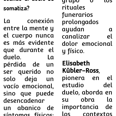
grupo o los
rituales
somatiza?
funerarios
La conexión
prolongados
entre la mente y
ayudan a
el cuerpo nunca
canalizar el
es más evidente
dolor emocional
que durante el
y físico.
duelo. La
Elisabeth
pérdida de un
Kübler-Ross
,
ser querido no
pionera en el
solo deja un
estudio del
vacío emocional,
duelo, aborda en
sino que puede
su obra la
desencadenar
importancia de
un abanico de
los contextos
síntomas físicos: