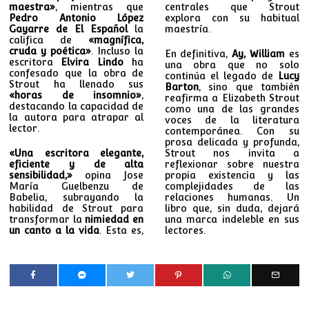
maestra»
, mientras que
centrales que Strout
Pedro Antonio López
explora con su habitual
Gayarre de El Español
la
maestría.
califica de
«magnífica,
cruda y poética»
. Incluso la
En definitiva,
Ay, William
es
escritora
Elvira Lindo
ha
una obra que no solo
confesado que la obra de
continúa el legado de
Lucy
Strout ha llenado sus
Barton
, sino que también
«horas de insomnio»
,
reafirma a Elizabeth Strout
destacando la capacidad de
como una de las grandes
la autora para atrapar al
voces de la literatura
lector.
contemporánea. Con su
prosa delicada y profunda,
«Una escritora elegante,
Strout nos invita a
eficiente y de alta
reflexionar sobre nuestra
sensibilidad,»
opina Jose
propia existencia y las
María Guelbenzu de
complejidades de las
Babelia, subrayando la
relaciones humanas. Un
habilidad de Strout para
libro que, sin duda, dejará
transformar la
nimiedad en
una marca indeleble en sus
un canto a la vida
. Esta es,
lectores.