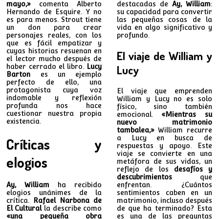
mayo,»
comenta Alberto
destacadas de
Ay, William
:
Hernando de Esquire. Y no
su capacidad para convertir
es para menos. Strout tiene
las pequeñas cosas de la
un don para crear
vida en algo significativo y
personajes reales, con los
profundo.
que es fácil empatizar y
cuyas historias resuenan en
El viaje de William y
el lector mucho después de
haber cerrado el libro.
Lucy
Lucy
Barton
es un ejemplo
perfecto de ello, una
protagonista cuya voz
El viaje que emprenden
indomable y reflexión
William y Lucy no es solo
profunda nos hace
físico, sino también
cuestionar nuestra propia
emocional.
«Mientras su
existencia.
nuevo matrimonio
tambalea,»
William recurre
a Lucy en busca de
Críticas y
respuestas y apoyo. Este
viaje se convierte en una
elogios
metáfora de sus vidas, un
reflejo de los
desafíos y
descubrimientos
que
Ay, William
ha recibido
enfrentan. ¿Cuántos
elogios unánimes de la
sentimientos caben en un
crítica.
Rafael Narbona de
matrimonio, incluso después
El Cultural
la describe como
de que ha terminado? Esta
«una pequeña obra
es una de las preguntas