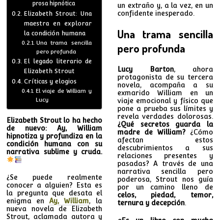
prosa hipnótica
un extraño y, a la vez, en un
confidente inesperado.
Elizabeth Strout: Una
maestra en explorar
Una trama sencilla
la condición humana
Una trama sencilla
pero profunda
pero profunda
El legado literario de
Lucy Barton
, ahora
Elizabeth Strout
protagonista de su tercera
Críticas y elogios
novela, acompaña a su
El viaje de William y
exmarido William en un
Lucy
viaje emocional y físico que
pone a prueba sus límites y
revela verdades dolorosas.
Elizabeth Strout lo ha hecho
¿Qué secretos guarda la
de nuevo: Ay, William
madre de William?
¿Cómo
hipnotiza y profundiza en la
afectan estos
condición humana con su
descubrimientos a sus
narrativa sublime y cruda.
relaciones presentes y
pasadas? A través de una
narrativa sencilla pero
¿Se puede realmente
poderosa, Strout nos guía
conocer a alguien? Esta es
por un camino lleno de
la pregunta que desata el
celos, piedad, temor,
enigma en
Ay, William
, la
ternura y decepción
.
nueva novela de Elizabeth
Strout, aclamada autora y