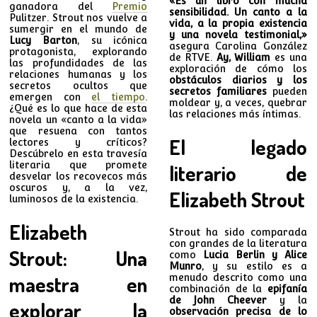
«Es un libro con mucha
ganadora del
Premio
sensibilidad. Un canto a la
Pulitzer. Strout nos vuelve a
vida, a la propia existencia
sumergir en el mundo de
y una novela testimonial,»
Lucy Barton
, su icónica
asegura Carolina González
protagonista, explorando
de RTVE.
Ay, William
es una
las profundidades de las
exploración de cómo los
relaciones humanas y los
obstáculos diarios y los
secretos ocultos que
secretos familiares
pueden
emergen con
el tiempo
.
moldear y, a veces, quebrar
¿Qué es lo que hace de esta
las relaciones más íntimas.
novela un «canto a la vida»
que resuena con tantos
El legado
lectores y críticos?
Descúbrelo en esta travesía
literaria que promete
literario de
desvelar los recovecos más
oscuros y, a la vez,
Elizabeth Strout
luminosos de la existencia.
Elizabeth
Strout ha sido comparada
con grandes de la literatura
Strout: Una
como
Lucia Berlin y Alice
Munro
, y su estilo es a
maestra en
menudo descrito como una
combinación de la
epifanía
de John Cheever
y la
explorar la
observación precisa de lo