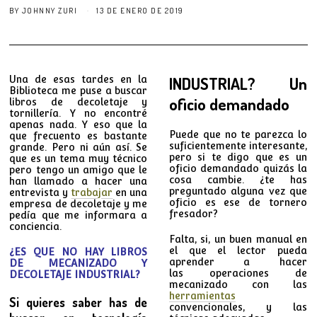
BY
JOHNNY ZURI
13 DE ENERO DE 2019
Una de esas tardes en la
INDUSTRIAL? Un
Biblioteca me puse a buscar
oficio demandado
libros de decoletaje y
tornillería. Y no encontré
apenas nada. Y eso que la
Puede que no te parezca lo
que frecuento es bastante
suficientemente interesante,
grande. Pero ni aún así. Se
pero si te digo que es un
que es un tema muy técnico
oficio demandado quizás la
pero tengo un amigo que le
cosa cambie. ¿te has
han llamado a hacer una
preguntado alguna vez que
entrevista y
trabajar
en una
oficio es ese de tornero
empresa de decoletaje y me
fresador?
pedía que me informara a
conciencia.
Falta, si, un buen manual en
el que el lector pueda
¿ES QUE NO HAY LIBROS
aprender a hacer
DE MECANIZADO Y
las operaciones de
DECOLETAJE INDUSTRIAL?
mecanizado con las
herramientas
Si quieres saber has de
convencionales, y las