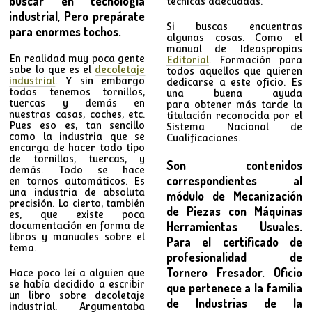
buscar en tecnología
técnicas adecuadas.
industrial, Pero prepárate
Si buscas encuentras
para enormes tochos.
algunas cosas. Como el
manual de Ideaspropias
En realidad muy poca gente
Editorial
. Formación para
sabe lo que es el
decoletaje
todos aquellos que quieren
industrial
. Y sin embargo
dedicarse a este oficio. Es
todos tenemos tornillos,
una buena ayuda
tuercas y demás en
para obtener más tarde la
nuestras casas, coches, etc.
titulación reconocida por el
Pues eso es, tan sencillo
Sistema Nacional de
como la industria que se
Cualificaciones.
encarga de hacer todo tipo
de tornillos, tuercas, y
Son contenidos
demás. Todo se hace
correspondientes al
en tornos automáticos. Es
una industria de absoluta
módulo de Mecanización
precisión. Lo cierto, también
de Piezas con Máquinas
es, que existe poca
Herramientas Usuales.
documentación en forma de
libros y manuales sobre el
Para el certificado de
tema.
profesionalidad de
Tornero Fresador. Oficio
Hace poco leí a alguien que
se había decidido a escribir
que pertenece a la familia
un libro sobre decoletaje
de Industrias de la
industrial. Argumentaba