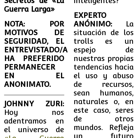
Secretos de «La
inteligentes?
Guerra Larga»
EXPERTO
NOTA: POR
ANÓNIMO:
La
MOTIVOS DE
situación de los
SEGURIDAD, EL
trolls es un
ENTREVISTADO/A
espejo de
HA PREFERIDO
nuestras propias
PERMANECER
tendencias hacia
EN EL
el uso y abuso
ANONIMATO.
de recursos,
sean humanos,
naturales o, en
JOHNNY ZURI:
este caso, seres
Hoy nos
de otros
adentramos en
mundos. Refleja
el universo de
un futuro