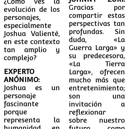
¿Cómo ves la
Gracias por
evolución de los
compartir estas
personajes,
perspectivas tan
especialmente
profundas. Sin
Joshua Valienté,
duda, «La
en este contexto
Guerra Larga» y
tan amplio y
su predecesora,
complejo?
«La Tierra
EXPERTO
Larga», ofrecen
ANÓNIMO:
mucho más que
Joshua es un
entretenimiento;
personaje
son una
fascinante
invitación a
porque
reflexionar
representa la
sobre nuestro
humanidad en
futuro como