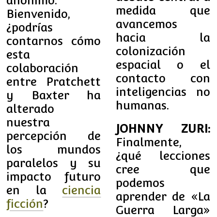
anónimo.
medida que
Bienvenido,
avancemos
¿podrías
hacia la
contarnos cómo
colonización
esta
espacial o el
colaboración
contacto con
entre Pratchett
inteligencias no
y Baxter ha
humanas.
alterado
nuestra
JOHNNY ZURI:
percepción de
Finalmente,
los mundos
¿qué lecciones
paralelos y su
cree que
impacto futuro
podemos
en la
ciencia
aprender de «La
ficción
?
Guerra Larga»