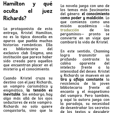
Hamilton y qué
La novela juega con uno de
oculta el juez
los temas más fascinantes
del género:
el conocimiento
Richards?
como poder y maldición
. Lo
que comienza como una
misión académica —la
La protagonista de esta
traducción
de los
entrega, Kristel Hamilton,
pergaminos— pronto se
no es la típica doncella en
convierte en un viaje que
apuros que puebla muchas
cambiará la vida de Kristel.
historias románticas. Ella
es bibliotecaria del
En este sentido, Channing
exclusivo club Enigma, una
logra transmitir un
institución que parece haber
profundo contraste: la
sido creada para aquellos
calma aparente del
que encuentran placer en el
intelecto frente a la
misterio y el conocimiento.
intensidad del deseo. Kristel
y Richards se mueven en un
Cuando Kristel cruza su
tira y afloja constante
: la
destino con el juez Richards,
resistencia de la joven
un vampiro carismático y
bibliotecaria frente al
enigmático,
la tensión es
encanto y el magnetismo
inevitable
. Sin embargo, hay
del vampiro. Pero también,
algo más allá de los ojos
y aquí la autora juega con
seductores de este vampiro.
la paradoja, su necesidad
Richards no solo quiere
de desentrañar los secretos
conquistarla, sino que la
de los textos y descubrir