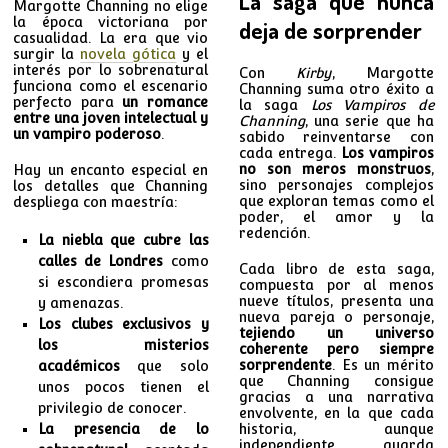
La saga que nunca
Margotte Channing no elige
la época victoriana por
deja de sorprender
casualidad. La era que vio
surgir la
novela gótica
y el
interés por lo sobrenatural
Con
Kirby
, Margotte
funciona como el escenario
Channing suma otro éxito a
perfecto para
un romance
la saga
Los Vampiros de
entre una joven intelectual y
Channing
, una serie que ha
un vampiro poderoso
.
sabido reinventarse con
cada entrega.
Los vampiros
no son meros monstruos
,
Hay un encanto especial en
sino personajes complejos
los detalles que Channing
que exploran temas como el
despliega con maestría:
poder, el amor y la
redención.
La niebla que cubre las
calles de Londres
como
Cada libro de esta saga,
si escondiera promesas
compuesta por al menos
nueve títulos, presenta una
y amenazas.
nueva pareja o personaje,
Los clubes exclusivos y
tejiendo un universo
los misterios
coherente pero siempre
sorprendente
. Es un mérito
académicos
que solo
que Channing consigue
unos pocos tienen el
gracias a una narrativa
privilegio de conocer.
envolvente, en la que cada
La presencia de lo
historia, aunque
independiente, guarda