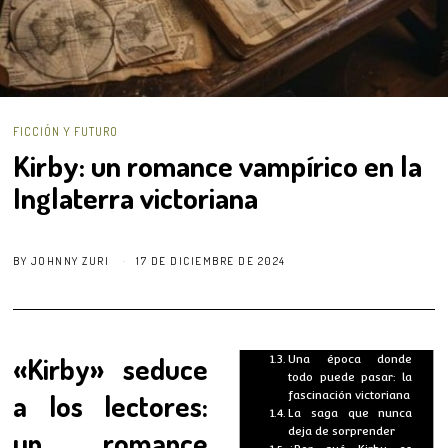
FICCIÓN Y FUTURO
Kirby: un romance vampírico en la
Inglaterra victoriana
BY
JOHNNY ZURI
17 DE DICIEMBRE DE 2024
«Kirby» seduce
Una época donde
todo puede pasar: la
a los lectores:
fascinación victoriana
La saga que nunca
un romance
deja de sorprender