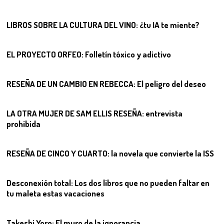
06
LIBROS SOBRE LA CULTURA DEL VINO: ¿tu IA te miente?
07
EL PROYECTO ORFEO: Folletín tóxico y adictivo
08
RESEÑA DE UN CAMBIO EN REBECCA: El peligro del deseo
09
LA OTRA MUJER DE SAM ELLIS RESEÑA: entrevista
prohibida
10
RESEÑA DE CINCO Y CUARTO: la novela que convierte la ISS
11
Desconexión total: Los dos libros que no pueden faltar en
tu maleta estas vacaciones
12
Takeshi Yoro: El muro de la ignorancia