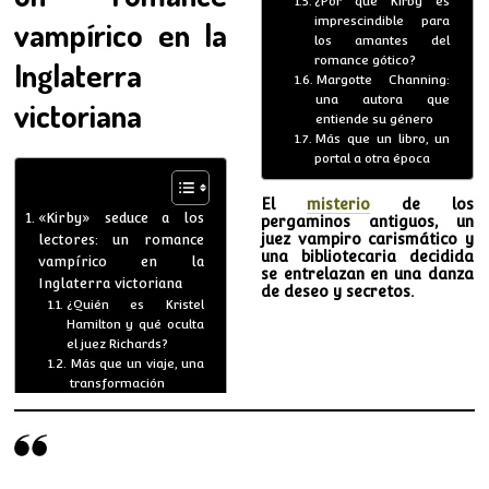
¿Por qué Kirby es
imprescindible para
vampírico en la
los amantes del
romance gótico?
Inglaterra
Margotte Channing:
una autora que
victoriana
entiende su género
Más que un libro, un
portal a otra época
El
misterio
de los
«Kirby» seduce a los
pergaminos antiguos, un
juez vampiro carismático y
lectores: un romance
una bibliotecaria decidida
vampírico en la
se entrelazan en una danza
Inglaterra victoriana
de deseo y secretos.
¿Quién es Kristel
Hamilton y qué oculta
el juez Richards?
Más que un viaje, una
transformación