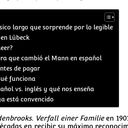
sico largo que sorprende por lo legible
 en Lübeck
leer?
tora que cambió el Mann en español
antes de pagar
qué funciona
pañol vs. inglés y qué nos enseña
ya está convencido
enbrooks. Verfall einer Familie
en 1901
 décadas en recibir su máximo reconocim