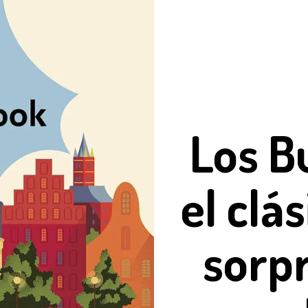
Los B
el clá
sorpr