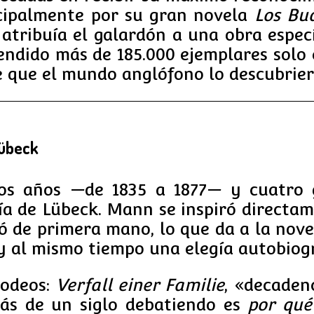
ncipalmente por su gran novela
Los Bu
atribuía el galardón a una obra especí
vendido más de 185.000 ejemplares solo
 que el mundo anglófono lo descubrier
Lübeck
os años —de 1835 a 1877— y cuatro g
ía de Lübeck. Mann se inspiró directame
 de primera mano, lo que da a la nove
 y al mismo tiempo una elegía autobiog
rodeos:
Verfall einer Familie
, «decaden
más de un siglo debatiendo es
por qué