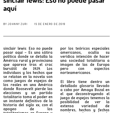
aquí
BY
JOHNNY ZURI
15 DE ENERO DE 2019
sinclair lewis: Eso no puede
por los teóricos especiales
pasar aquí – Es una sátira
americanos, oculta su
política donde se detalla la
verídica intención de hacer
América rural y provinciana
una sociedad totalitaria a
que aparece tras el crac
imagen de las de Europa
bursátil de 1929. Los
pero con aspectos
individuos y los hechos que
norteamericanos.
se relatan en la novela son
como juegos de espejos de
El libro tiene dentro un
los reales en una América
detallado glosario llevado
donde Roosevelt pierde las
a cabo por Amaya Bozal en
elecciones y un partido
el que deconstruyendo el
totalitario toma el poder en
juego de espejos tenemos la
un instante definitivo de la
posibilidad de ver la
historia del siglo xx, con el
extensa variedad de
apogeo de los
nombres, hechos y fechas
totalitarismos en Europa y