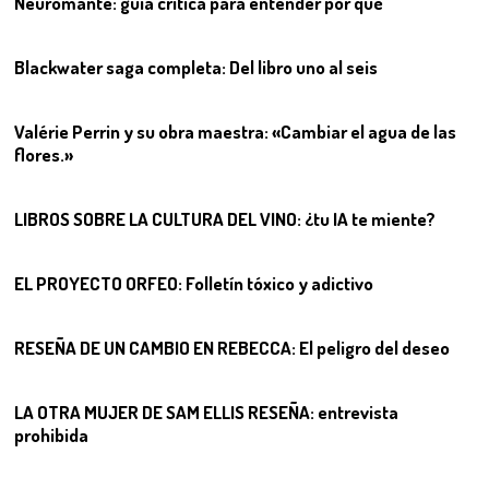
Neuromante: guía crítica para entender por qué
04
Blackwater saga completa: Del libro uno al seis
05
Valérie Perrin y su obra maestra: «Cambiar el agua de las
flores.»
06
LIBROS SOBRE LA CULTURA DEL VINO: ¿tu IA te miente?
07
EL PROYECTO ORFEO: Folletín tóxico y adictivo
08
RESEÑA DE UN CAMBIO EN REBECCA: El peligro del deseo
09
LA OTRA MUJER DE SAM ELLIS RESEÑA: entrevista
prohibida
10