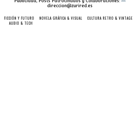
Publicidad, Posts Patrocinados y Colaboraciones:
direccion@zurired.es
FICCIÓN Y FUTURO
NOVELA GRÁFICA & VISUAL
CULTURA RETRO & VINTAGE
AUDIO & TECH