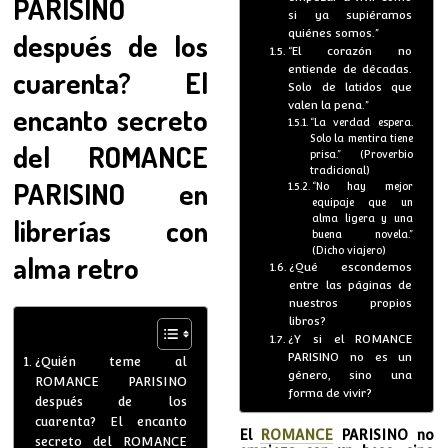
PARISINO
si ya supiéramos
quiénes somos.”
después de los
“El corazón no
entiende de décadas.
cuarenta? El
Solo de latidos que
valen la pena.”
encanto secreto
“La verdad espera.
Solo la mentira tiene
del ROMANCE
prisa.” (Proverbio
tradicional)
PARISINO en
“No hay mejor
equipaje que un
librerías con
alma ligera y una
buena novela.”
(Dicho viajero)
alma retro
¿Qué escondemos
entre las páginas de
nuestros propios
libros?
¿Y si el ROMANCE
PARISINO no es un
¿Quién teme al
género, sino una
ROMANCE PARISINO
forma de vivir?
después de los
cuarenta? El encanto
El
ROMANCE
PARISINO no
secreto del ROMANCE