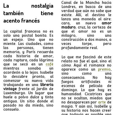
Canal de la Mancha hacia
La nostalgia
Londres, en busca de una
verdad que aún no sabe que
también tiene
existe. Allí, el destino le
acento francés
lanza una moneda al aire:
cara, un nuevo
amor
maduro
; cruz, la certeza de
La capital francesa no es
que el amor no es un
solo una postal bonita. Es
milagro, sino una
un espejo. Uno que no
construcción a dos manos, a
miente. Las ciudades, como
veces torpe, pero
las personas, tienen
profundamente real.
memoria, y París recuerda
cada historia de amor,
Lo que me fascinó de este
cada ruptura, cada lágrima
relato no fue el qué, sino el
que se secó en un
café
cómo
. Aquí el romance no
mientras sonaba un
aparece como un
premio
,
acordeón a lo lejos. Isabelle
sino como una
lo descubre pronto, al
consecuencia. No hay
comenzar su nueva vida
fuegos artificiales ni
trabajando en una
librería
escenas de película de
vintage
frente al Jardín de
domingo. Lo que hay es
Luxemburgo. Un lugar que
humanidad. Cicatrices que
huele a polvo dulce y tinta
no se ocultan, miedos que
antigua. Un sitio donde el
no desaparecen por
arte
de
pasado no da miedo, sino
magia. Y aún así, Isabelle y
consuelo.
su historia nos hacen creer
que todavía es posible una