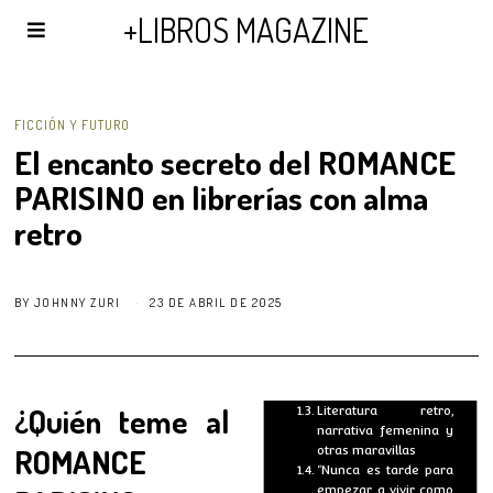
AGENDA Y PUBLICIDAD
+LIBROS MAGAZINE
FICCIÓN Y FUTURO
El encanto secreto del ROMANCE
PARISINO en librerías con alma
retro
BY
JOHNNY ZURI
23 DE ABRIL DE 2025
¿Quién teme al
Literatura retro,
narrativa femenina y
ROMANCE
otras maravillas
“Nunca es tarde para
empezar a vivir como