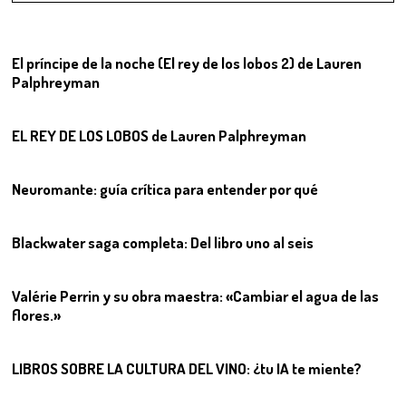
01
El príncipe de la noche (El rey de los lobos 2) de Lauren
Palphreyman
02
EL REY DE LOS LOBOS de Lauren Palphreyman
03
Neuromante: guía crítica para entender por qué
04
Blackwater saga completa: Del libro uno al seis
05
Valérie Perrin y su obra maestra: «Cambiar el agua de las
flores.»
06
LIBROS SOBRE LA CULTURA DEL VINO: ¿tu IA te miente?
07