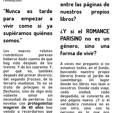
revelación.
entre las páginas de
“Nunca es tarde
nuestros propios
para empezar a
libros?
vivir como si ya
¿Y si el ROMANCE
supiéramos quiénes
PARISINO no es un
somos.”
género, sino una
Los nuevos relatos
forma de vivir?
románticos parecen
haberse dado cuenta de que
hay vida después de los
A veces me pregunto si no
treinta. Y de los cuarenta. Y,
estamos todos, en el fondo,
por qué no, también
buscando nuestra propia
después del primer divorcio,
librería frente al Jardín de
del segundo fracaso, de la
Luxemburgo. Un lugar
tercera mudanza. Ya no se
donde los libros nos lean a
trata de príncipes ni de
nosotros. Donde cada viaje,
flechazos, sino de algo más
cada ciudad, cada
valiente: amar sin
despedida, se convierta en
necesidad de perderse. Las
una página nueva. ¿Y si el
novelas con
protagonistas
verdadero romance no es
mayores de 40 años
han
con otro, sino con la
venido a recordarnos que
persona en la que nos