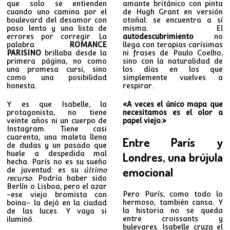
que solo se entienden
amante británico con pinta
cuando uno camina por el
de Hugh Grant en versión
boulevard del desamor con
otoñal: se encuentra a sí
paso lento y una lista de
misma. El
errores por corregir. La
autodescubrimiento
no
palabra
ROMANCE
llega con terapias carísimas
PARISINO
brillaba desde la
ni frases de Paulo Coelho,
primera página, no como
sino con la naturalidad de
una promesa cursi, sino
los días en los que
como una posibilidad
simplemente vuelves a
honesta.
respirar.
Y es que Isabelle, la
«A veces el único mapa que
protagonista, no tiene
necesitamos es el olor a
veinte años ni un cuerpo de
papel viejo.»
Instagram. Tiene casi
cuarenta, una maleta llena
Entre París y
de dudas y un pasado que
huele a despedida mal
Londres, una brújula
hecha. París no es su sueño
emocional
de juventud: es su
último
recurso
. Podría haber sido
Berlín o Lisboa, pero el azar
Pero París, como todo lo
–ese viejo bromista con
hermoso, también cansa. Y
boina– la dejó en la ciudad
la historia no se queda
de las luces. Y vaya si
entre croissants y
iluminó.
bulevares. Isabelle cruza el