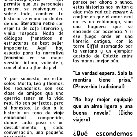
parece ser ahora o nunca,
permite que los personajes
estas historias nos invitan a
piensen, se equivoquen, y
algo más radical:
esperar
. A
sobre todo, cambien. La
confiar en que el amor real
historia se enmarca dentro
no es un relámpago, sino
de una
literatura retro
con
una hoguera que se
espíritu de café literario y
enciende con paciencia. Y si
vinilo raspado. Nada de
ese fuego arde en una
diálogos frenéticos ni
librería antigua, con la
estructuras de best seller
torre Eiffel asomando por
impaciente. Aquí hay
la ventana y un ejemplar
espacio para la
narrativa
gastado de Colette entre
femenina
en su mejor
las manos, mejor aún.
versión: íntima, valiente y
con el alma a flor de piel.
“La verdad espera. Solo la
Y por supuesto, no están
mentira tiene prisa.”
solos. Marta, Léa y Thomas,
(Proverbio tradicional)
los secundarios, son esa
clase de amigos que uno
querría tener en la vida
“No hay mejor equipaje
real. No son perfectos, pero
que un alma ligera y una
sí honestos. Le dan a la
buena novela.” (Dicho
historia un tono de
viaje
emocional
compartido,
viajero)
donde cada paso es un
descubrimiento, y cada
¿Qué escondemos
conversación, una pequeña