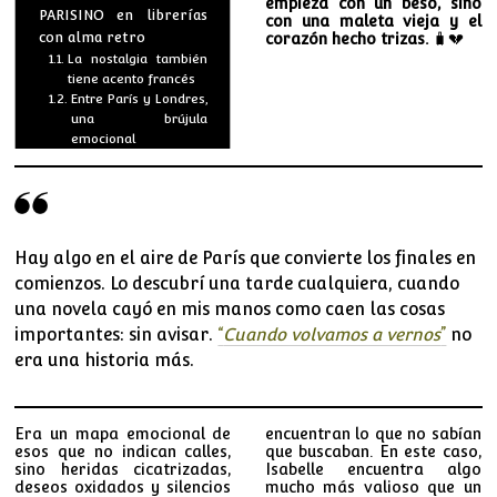
empieza con un beso, sino
PARISINO en librerías
con una maleta vieja y el
con alma retro
corazón hecho trizas.
🧳💔
La nostalgia también
tiene acento francés
Entre París y Londres,
una brújula
emocional
Hay algo en el aire de París que convierte los finales en
comienzos. Lo descubrí una tarde cualquiera, cuando
una novela cayó en mis manos como caen las cosas
importantes: sin avisar.
“
Cuando volvamos a vernos
”
no
era una historia más.
Era un mapa emocional de
encuentran lo que no sabían
esos que no indican calles,
que buscaban. En este caso,
sino heridas cicatrizadas,
Isabelle encuentra algo
deseos oxidados y silencios
mucho más valioso que un