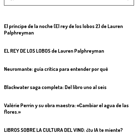
01
El príncipe de la noche (El rey de los lobos 2) de Lauren
Palphreyman
02
EL REY DE LOS LOBOS de Lauren Palphreyman
03
Neuromante: guía crítica para entender por qué
04
Blackwater saga completa: Del libro uno al seis
05
Valérie Perrin y su obra maestra: «Cambiar el agua de las
flores.»
06
LIBROS SOBRE LA CULTURA DEL VINO: ¿tu IA te miente?
07