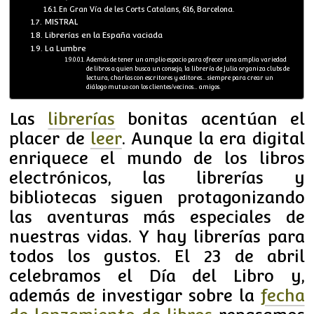
En Gran Vía de les Corts Catalans, 616, Barcelona.
MISTRAL
Librerías en la España vaciada
La Lumbre
Además de tener un amplio espacio para ofrecer una amplia variedad
de libros a quien busca un consejo, la librería de Julia organiza clubs de
lectura, charlas con escritores y editores… siempre para crear un
diálogo mutuo con los clientes/vecinos… amigos.
Las
librerías
bonitas acentúan el
placer de
leer
. A
unque la era digital
enriquece el mundo de los libros
electrónicos, las librerías y
bibliotecas siguen protagonizando
las aventuras más especiales de
nuestras vidas. Y hay librerías para
todos los gustos. El 23 de abril
celebramos el Día del Libro y,
además de investigar sobre la
fecha