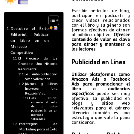
Escribir artículos de blog,
participar en podcasts y
crear videos relacionados
con el libro y su género son
Descubre el Éxito
formas efectivas de atraer
Editorial: Publicar
al público objetivo.
Ofrecer
contenido de valor es clave
un Libro en un
para atraer y mantener a
Mercado
los lectores
.
Competitivo
El Fracaso de los
Publicidad en Línea
Grandes: Una Historia
Recurrente
Utilizar plataformas como
La Auto-publicación
Amazon Ads o Facebook
como Salvavidas
Ads para promocionar el
Jóvenes y Libros
libro a audiencias
Impresos: Una
específicas
puede ser muy
Relación Viva
efectivo. La publicidad en
«Es crucial
entender el valor
blogs y sitios web
de la auto-
relevantes para el género
publicación en un
literario también es una
mercado
estrategia que vale la pena
saturado.»
considerar.
Estrategias de
Marketing para el Éxito