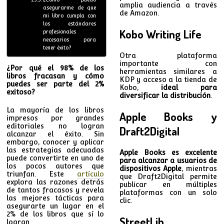
amplia audiencia a través
asegurarme de que
de Amazon.
mi libro cumpla con
los estándares
Kobo Writing Life
profesionales
necesarios para
tener éxito?
Otra plataforma
importante con
¿Por qué el 98% de los
herramientas similares a
libros fracasan y cómo
KDP y acceso a la tienda de
puedes ser parte del 2%
Kobo,
ideal para
exitoso?
diversificar la distribución
.
La mayoría de los libros
Apple Books y
impresos por grandes
editoriales no logran
Draft2Digital
alcanzar el éxito. Sin
embargo, conocer y aplicar
las estrategias adecuadas
Apple Books es excelente
puede convertirte en uno de
para alcanzar a usuarios de
los pocos autores que
dispositivos Apple
, mientras
triunfan. Este
artículo
que Draft2Digital permite
explora las razones detrás
publicar en múltiples
de tantos fracasos y revela
plataformas con un solo
las mejores tácticas para
clic.
asegurarte un lugar en el
2% de los libros que sí lo
StreetLib
logran.