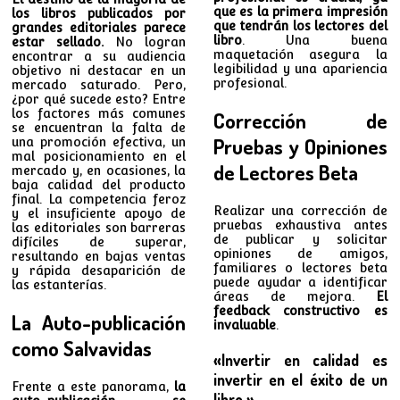
que es la primera impresión
los libros publicados por
que tendrán los lectores del
grandes editoriales parece
libro
. Una buena
estar sellado.
No logran
maquetación asegura la
encontrar a su audiencia
legibilidad y una apariencia
objetivo ni destacar en un
profesional.
mercado saturado. Pero,
¿por qué sucede esto? Entre
los factores más comunes
Corrección de
se encuentran la falta de
Pruebas y Opiniones
una promoción efectiva, un
mal posicionamiento en el
de Lectores Beta
mercado y, en ocasiones, la
baja calidad del producto
final. La competencia feroz
Realizar una corrección de
y el insuficiente apoyo de
pruebas exhaustiva antes
las editoriales son barreras
de publicar y solicitar
difíciles de superar,
opiniones de amigos,
resultando en bajas ventas
familiares o lectores beta
y rápida desaparición de
puede ayudar a identificar
las estanterías.
áreas de mejora.
El
feedback constructivo es
La Auto-publicación
invaluable
.
como Salvavidas
«Invertir en calidad es
invertir en el éxito de un
Frente a este panorama,
la
libro.»