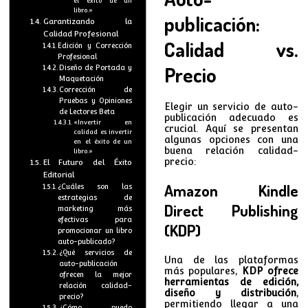
el éxito de un
libro.»
publicación:
Garantizando la
Calidad Profesional
Calidad vs.
Edición y Corrección
Profesional
Precio
Diseño de Portada y
Maquetación
Corrección de
Pruebas y Opiniones
Elegir un servicio de auto-
de Lectores Beta
publicación adecuado es
«Invertir en
crucial. Aquí se presentan
calidad es invertir
algunas opciones con una
en el éxito de un
buena relación calidad-
libro.»
precio:
El Futuro del Éxito
Editorial
Amazon Kindle
¿Cuáles son las
estrategias de
Direct Publishing
marketing más
efectivas para
(KDP)
promocionar un libro
auto-publicado?
¿Qué servicios de
Una de las plataformas
auto-publicación
más populares,
KDP ofrece
ofrecen la mejor
herramientas de edición,
relación calidad-
diseño y distribución
,
precio?
permitiendo llegar a una
¿Cómo puedo