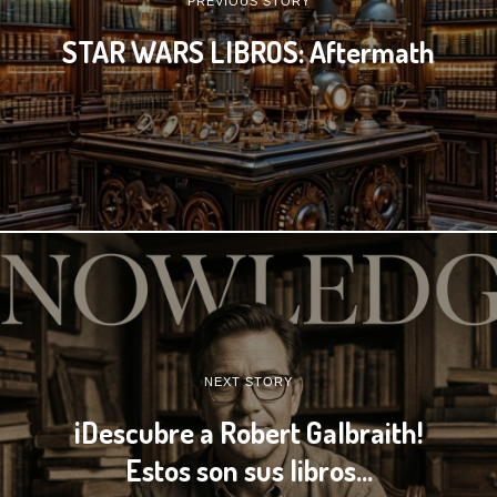
PREVIOUS STORY
STAR WARS LIBROS: Aftermath
NEXT STORY
¡Descubre a Robert Galbraith!
Estos son sus libros…