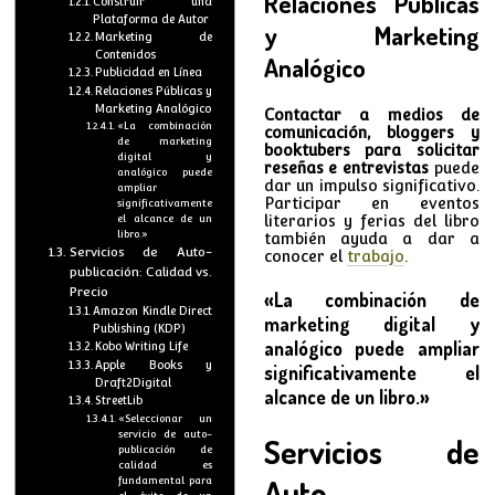
Relaciones Públicas
Construir una
Plataforma de Autor
y Marketing
Marketing de
Contenidos
Analógico
Publicidad en Línea
Relaciones Públicas y
Marketing Analógico
Contactar a medios de
«La combinación
comunicación, bloggers y
de marketing
booktubers para solicitar
digital y
reseñas e entrevistas
puede
analógico puede
dar un impulso significativo.
ampliar
Participar en eventos
significativamente
el alcance de un
literarios y ferias del libro
libro.»
también ayuda a dar a
Servicios de Auto-
conocer el
trabajo
.
publicación: Calidad vs.
Precio
«La combinación de
Amazon Kindle Direct
marketing digital y
Publishing (KDP)
analógico puede ampliar
Kobo Writing Life
Apple Books y
significativamente el
Draft2Digital
alcance de un libro.»
StreetLib
«Seleccionar un
servicio de auto-
Servicios de
publicación de
calidad es
Auto-
fundamental para