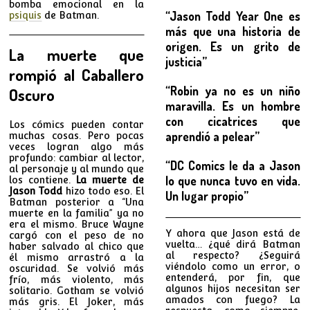
bomba emocional en la
“Jason Todd Year One es
psiquis
de Batman.
más que una historia de
origen. Es un grito de
La muerte que
justicia”
rompió al Caballero
“Robin ya no es un niño
Oscuro
maravilla. Es un hombre
con cicatrices que
Los cómics pueden contar
aprendió a pelear”
muchas cosas. Pero pocas
veces logran algo más
profundo: cambiar al lector,
“DC Comics le da a Jason
al personaje y al mundo que
lo que nunca tuvo en vida.
los contiene.
La muerte de
Jason Todd
hizo todo eso. El
Un lugar propio”
Batman posterior a “Una
muerte en la familia” ya no
era el mismo. Bruce Wayne
Y ahora que Jason está de
cargó con el peso de no
vuelta… ¿qué dirá Batman
haber salvado al chico que
al respecto? ¿Seguirá
él mismo arrastró a la
viéndolo como un error, o
oscuridad. Se volvió más
entenderá, por fin, que
frío, más violento, más
algunos hijos necesitan ser
solitario. Gotham se volvió
amados con fuego? La
más gris. El Joker, más