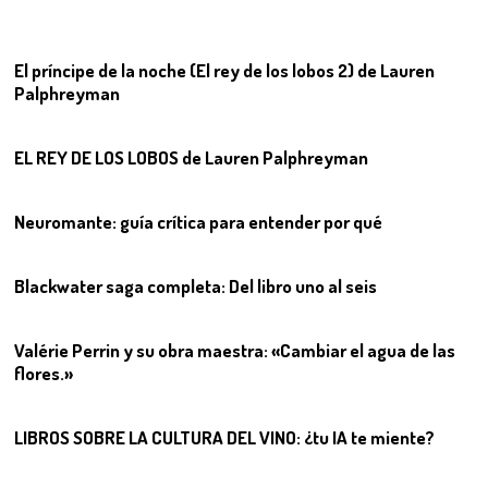
01
El príncipe de la noche (El rey de los lobos 2) de Lauren
Palphreyman
02
EL REY DE LOS LOBOS de Lauren Palphreyman
03
Neuromante: guía crítica para entender por qué
04
Blackwater saga completa: Del libro uno al seis
05
Valérie Perrin y su obra maestra: «Cambiar el agua de las
flores.»
06
LIBROS SOBRE LA CULTURA DEL VINO: ¿tu IA te miente?
07