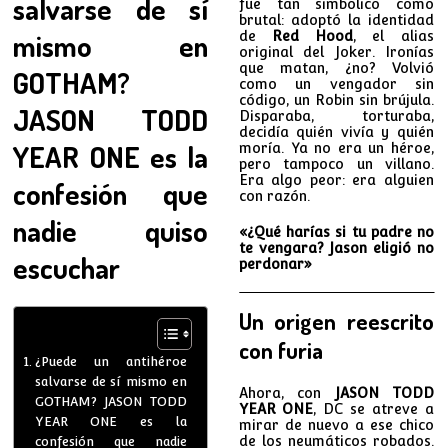
salvarse de sí
fue tan simbólico como
brutal: adoptó la identidad
mismo en
de
Red Hood
, el alias
original del Joker. Ironías
que matan, ¿no? Volvió
GOTHAM?
como un vengador sin
código, un Robin sin brújula.
JASON TODD
Disparaba, torturaba,
decidía quién vivía y quién
YEAR ONE es la
moría. Ya no era un héroe,
pero tampoco un villano.
Era algo peor: era alguien
confesión que
con razón.
nadie quiso
«¿Qué harías si tu padre no
te vengara? Jason eligió no
escuchar
perdonar»
Un origen reescrito
con furia
¿Puede un antihéroe
salvarse de sí mismo en
Ahora, con
JASON TODD
GOTHAM? JASON TODD
YEAR ONE
, DC se atreve a
YEAR ONE es la
mirar de nuevo a ese chico
de los neumáticos robados.
confesión que nadie