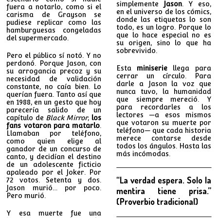
simplemente
Jason
. Y eso,
fuera a notarlo, como si el
en el universo de los cómics,
carisma de Grayson se
donde las etiquetas lo son
pudiese replicar como las
todo, es un logro. Porque lo
hamburguesas congeladas
que lo hace especial no es
del supermercado.
su origen, sino lo que ha
sobrevivido.
Pero el público sí notó. Y no
perdonó. Porque Jason, con
Esta
miniserie
llega para
su arrogancia precoz y su
cerrar un círculo. Para
necesidad de validación
darle a Jason la voz que
constante, no caía bien. Lo
nunca tuvo, la humanidad
querían fuera. Tanto así que
que siempre mereció. Y
en 1988, en un gesto que hoy
para recordarles a los
parecería salido de un
lectores —a esos mismos
capítulo de
Black Mirror
,
los
que votaron su muerte por
fans votaron para matarlo
.
teléfono— que cada historia
Llamaban por teléfono,
merece contarse desde
como quien elige al
todos los ángulos. Hasta las
ganador de un concurso de
más incómodas.
canto, y decidían el destino
de un adolescente ficticio
apaleado por el Joker. Por
“La verdad espera. Solo la
72 votos. Setenta y dos.
Jason murió… por poco.
mentira tiene prisa.”
Pero murió.
(Proverbio tradicional)
Y esa muerte fue una