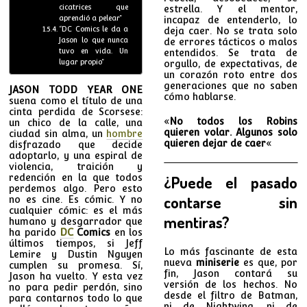
cicatrices que
estrella. Y el mentor,
aprendió a pelear”
incapaz de entenderlo, lo
“DC Comics le da a
deja caer. No se trata solo
Jason lo que nunca
de errores tácticos o malos
tuvo en vida. Un
entendidos. Se trata de
lugar propio”
orgullo, de expectativas, de
un corazón roto entre dos
generaciones que no saben
JASON TODD YEAR ONE
cómo hablarse.
suena como el título de una
cinta perdida de Scorsese:
«
No todos los Robins
un chico de la calle, una
quieren volar. Algunos solo
ciudad sin alma, un
hombre
quieren dejar de caer
«
disfrazado que decide
adoptarlo, y una espiral de
violencia, traición y
redención en la que todos
¿Puede el pasado
perdemos algo. Pero esto
contarse sin
no es cine. Es cómic. Y no
cualquier cómic: es el más
mentiras?
humano y desgarrador que
ha parido
DC
Comics
en los
últimos tiempos, si Jeff
Lo más fascinante de esta
Lemire y Dustin Nguyen
nueva
miniserie
es que, por
cumplen su promesa. Sí,
fin, Jason contará su
Jason ha vuelto. Y esta vez
versión de los hechos. No
no para pedir perdón, sino
desde el filtro de Batman,
para contarnos todo lo que
ni de Nightwing, ni de