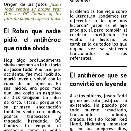
salvados?
Origen de las fotos:
Jason
Todd tendrá su propio Year
El dilema es tan viejo como
One en DC Comics, ¡y los
la literatura: ¿podemos ser
fans no pueden esperar más!
diferentes a lo que nos
hicieron? Jason es el hijo
El Robin que nadie
pródigo, sí, pero también el
cordero sacrificado. Su
pidió, el antihéroe
vuelta, su historia, es
también la de todos los que
que nadie olvida
alguna vez se sintieron
traicionados por sus
referentes.
Hay algo profundamente
shakesperiano en la historia
de
Jason Todd
. Apareció por
El antihéroe que se
accidente, fue mal recibido,
murió joven y volvió con la
convirtió en leyenda
rabia de mil infiernos. En
sus inicios, era poco más
que una copia en negativo
A estas alturas, Jason Todd
de
Dick Grayson
. Un calco
ya no necesita justificar su
de circo, literal, porque en
existencia. Ha pasado por
su primera encarnación
todo: muerto, resucitado,
también venía con mallas,
traicionado, odiado,
padres trapecistas y
amado. Ha sido Robin, Red
tragedia heredada. DC
Hood, Nightwing impostor
Comics lo empujó al
y, en los mejores días,
escenario como si nadie