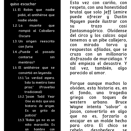
Esta vez con cariño, con
quiso escuchar
respeto, con una honestidad
El Robin que nadie
brutal que solo Jeff Lemire
pidió, el antihéroe que
puede ofrecer y Dustin
nadie olvida
Nguyen puede ilustrar con
La muerte que
su trazo casi
fantasmagórico. Olvídense
rompió al Caballero
del circo y los calcos: aquí
Oscuro
tenemos a un pibe callejero,
Un origen reescrito
con mirada torva y
con furia
respuestas afiladas, que se
¿Puede el pasado
cruza con un millonario
contarse sin
disfrazado de murciélago. Y
mentiras?
ahí empieza el desastre. Y
El antihéroe que se
tal vez, también, algo
parecido al amor.
convirtió en leyenda
“La verdad espera.
Solo la mentira tiene
Porque aunque muchos lo
prisa.” (Proverbio
olviden, esta historia es, en
tradicional)
el fondo, una tragedia
“Jason Todd Year
griega con toques de
One es más que una
western urbano. Bruce
historia de origen.
Wayne intenta “salvar” a
Es un grito de
Jason, convertirlo en algo
justicia”
que no es, forzarlo a
“Robin ya no es un
encajar en un molde hecho
niño maravilla. Es
para otro. El chico se
un hombre con
rebela, desobedece, se