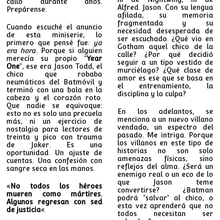
calló durante años.
Alfred. Jason. Con su lengua
Prepárense.
afilada, su memoria
fragmentada y su
Cuando escuché el anuncio
necesidad desesperada de
de esta miniserie, lo
ser escuchado. ¿Qué vio en
primero que pensé fue:
ya
Gotham aquel chico de la
era hora
. Porque si alguien
calle? ¿Por qué decidió
merecía su propio “
Year
seguir a un tipo vestido de
One
”, ese era Jason Todd, el
murciélago? ¿Qué clase de
chico que robaba
amor es ese que se basa en
neumáticos del Batmóvil y
el entrenamiento, la
terminó con una bala en la
disciplina y la culpa?
cabeza y el corazón roto.
Que nadie se equivoque:
En los adelantos, se
esto no es solo una precuela
menciona a un nuevo villano
más, ni un ejercicio de
vendado, un espectro del
nostalgia para lectores de
pasado. Me intriga. Porque
treinta y pico con trauma
los villanos en este tipo de
de Joker. Es una
historias no son solo
oportunidad. Un ajuste de
amenazas físicas, sino
cuentas. Una confesión con
reflejos del alma. ¿Será un
sangre seca en las manos.
enemigo real o un eco de lo
que Jason teme
«
No todos los héroes
convertirse? ¿Batman
mueren como mártires.
podrá “salvar” al chico, o
Algunos regresan con sed
esta vez aprenderá que no
de justicia
«
todos necesitan ser