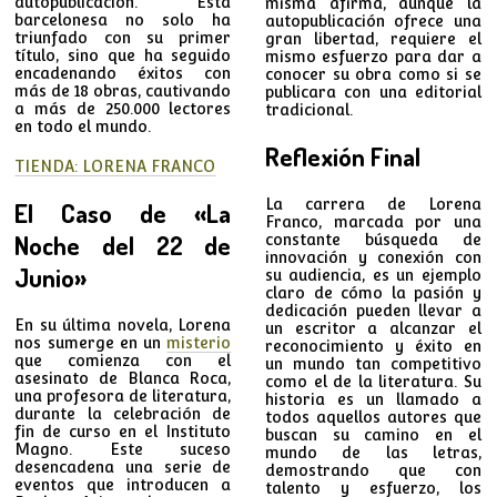
autopublicación. Esta
misma afirma, aunque la
barcelonesa no solo ha
autopublicación ofrece una
triunfado con su primer
gran libertad, requiere el
título, sino que ha seguido
mismo esfuerzo para dar a
encadenando éxitos con
conocer su obra como si se
más de 18 obras, cautivando
publicara con una editorial
a más de 250.000 lectores
tradicional.
en todo el mundo.
Reflexión Final
TIENDA: LORENA FRANCO
La carrera de Lorena
El Caso de «La
Franco, marcada por una
Noche del 22 de
constante búsqueda de
innovación y conexión con
Junio»
su audiencia, es un ejemplo
claro de cómo la pasión y
dedicación pueden llevar a
En su última novela, Lorena
un escritor a alcanzar el
nos sumerge en un
misterio
reconocimiento y éxito en
que comienza con el
un mundo tan competitivo
asesinato de Blanca Roca,
como el de la literatura. Su
una profesora de literatura,
historia es un llamado a
durante la celebración de
todos aquellos autores que
fin de curso en el Instituto
buscan su camino en el
Magno. Este suceso
mundo de las letras,
desencadena una serie de
demostrando que con
eventos que introducen a
talento y esfuerzo, los