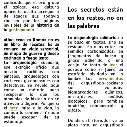
codiciada que el oro, y que
el azúcar, esa dulzura
Los secretos están
aparente, oculta un reguero
en los restos, no en
de sangre que todavía
chorrea por las páginas
las palabras
invisibles de la
historia de
la
gastronomía
.
La
arqueología culinaria
no
«Una cena en Roma» no es
se basa en textos, sino en
un libro de recetas. Es un
residuos. En ollas rotas, en
conjuro, un viaje sensorial,
semillas carbonizadas, en
un mapa de guerra y deseo
fragmentos de hueso y
cocinado a fuego lento.
grasa adherida a una
La
arqueología culinaria
,
vasija. Se trata de
leer
el
ese extraño oficio que
pasado como si fuera un
mezcla cuchillos con
estofado olvidado en la
pinceles, arqueólogos con
lumbre. Las
herramientas
cocineros y comensales con
del arqueólogo-cocinero
detectives, se revela aquí
son variadas:
como un método para
biomarcadores químicos,
recuperar lo que los
microfósiles, análisis
manuales de historia no se
isotópicos… pero también
atreven a digerir. Porque si
intuición, comparación y
el
arte
imita a la vida, la
olfato.
comida la contiene. Y nadie
puede escapar de su
Donde un historiador ve un
estómago.
plato roto, un arqueólogo