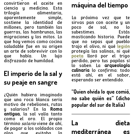
máquina del tiempo
convirtieron el aceite en
ciencia y medicina. Esta
trilogía alimentaria,
La próxima vez que te
aparentemente simple,
sirvas pan con aceite y un
sostiene la identidad de
poco de sal, no lo
millones, pero también las
subestimes. Estás
guerras, las hambrunas, las
masticando historia. Puede
migraciones y los mitos. Lo
que no sepas qué pueblo
que hoy vemos como cocina
trajo el olivo, ni qué
legión
saludable fue en su origen
protegía las salinas, ni qué
un arte de sobrevivir con lo
poeta
lloró por el trigo
que había. Un lujo
perdido, pero tus papilas sí
disfrazado de humildad.
lo saben. La
arqueología
culinaria
lo confirma: todo
El imperio de la sal y
está ahí, en el sabor,
esperando ser entendido.
su peaje en sangre
“Quien olvida lo que comió,
¿Quién hubiera imaginado
no sabe quién es” (dicho
que una roca blanca sería
popular del sur de Italia)
motivo de rebeliones, rutas
y salarios? En la
Roma
antigua
, la sal valía tanto
como el oro. El propio
La dieta
término
salario
viene de ahí,
de pagar a los soldados con
mediterránea es
algo que evitaba la