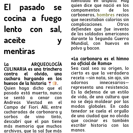
identidad en disputa. Hay
El pasado se
quien dice que nació en los
campamentos de los
cocina a fuego
carboneros,
hombres
recios
que necesitaban calorías sin
complicaciones. Otros
lento con sal,
defienden que fue invento
de los soldados americanos
aceite y
durante la Segunda Guerra
Mundial, con huevos en
mentiras
polvo y bacon.
«La carbonara es el himno
no oficial de Roma»
La ARQUEOLOGÍA
Sea cual sea su origen, lo
CULINARIA es una trinchera
cierto es que la verdadera
contra el olvido, una
receta —sin nata, sin ajo, sin
cuchara hurgando en los
adornos innecesarios—
huesos de la historia
.
representa una resistencia.
Quien haya dicho que el
Es la defensa de un estilo
pasado está muerto, nunca
de vida, de una cultura que
se sentó a cenar con
no se deja moldear por las
Andreas Viestad en el
modas globales. En cada
Campo de’ Fiori. Allí, entre
tenedor se cuela el orgullo
cucharadas de carbonara y
de una ciudad que no olvida
sorbos de vino tinto,
que cocinar es también
descubrí que el pan tiene
escribir historia con las
más memoria que muchos
manos.
archivos, que la sal fue más