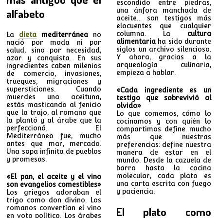
escondido entre piedras,
una ánfora manchada de
alfabeto
aceite… son testigos más
elocuentes que cualquier
columna. La
cultura
La
dieta
mediterránea
no
alimentaria
ha sido durante
nació por moda ni por
siglos un archivo silencioso.
salud, sino por necesidad,
Y ahora, gracias a la
azar y conquista. En sus
arqueología culinaria,
ingredientes caben milenios
empieza a hablar.
de comercio, invasiones,
trueques, migraciones y
supersticiones. Cuando
«Cada ingrediente es un
muerdes una aceituna,
testigo que sobrevivió al
estás masticando al fenicio
olvido»
que la trajo, al romano que
Lo que comemos, cómo lo
la plantó y al árabe que la
cocinamos y con quién lo
perfeccionó. El
compartimos define mucho
Mediterráneo fue, mucho
más que nuestras
antes que mar, mercado.
preferencias: define nuestra
Una sopa infinita de pueblos
manera de estar en el
y promesas.
mundo. Desde la cazuela de
barro hasta la cocina
molecular, cada plato es
«El pan, el aceite y el vino
una carta escrita con fuego
son evangelios comestibles»
y paciencia.
Los griegos adoraban el
trigo como don divino. Los
romanos convertían el vino
El plato como
en voto político. Los árabes