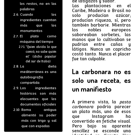
de latigazos y sudor.
los restos, no en las
Las plantaciones en el
palabras
Caribe, Madeira o Brasil no
Cuando los
solo producían azúcar;
ingredientes cuentan
producían riqueza, sí, pero
también barbarie. Mientras
más que los
los nobles europeos
monumentos
saboreaban sorbetes, las
El plato como
manos que lo cultivaban se
máquina del tiempo
pudrían entre cañas y
“Quien olvida lo que
látigos. Nunca un capricho
comió, no sabe quién
costó tanto. Nunca el placer
es” (dicho popular
fue tan culpable.
del sur de Italia)
La dieta
La carbonara no es
mediterránea es una
autobiografía
solo una receta, es
compartida
un manifiesto
Los ingredientes
históricos son más
elocuentes que los
A primera vista, la
pasta
documentos oficiales
carbonara
podría parecer
Roma antigua
un plato más, uno de esos
alimentó su poder
que Instagram ha
más con trigo y sal
convertido en fetiche visual.
Pero bajo su aparente
que con espadas
sencillez se esconde una