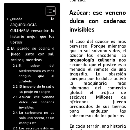
Azúcar: ese veneno
dulce con cadenas
¿Puede la
ARQUEOLOGÍA
invisibles
CULINARIA reescribir la
historia mejor que los
El caso del azúcar es más
libros?
perverso. Porque mientras
El pasado se cocina a
que la sal salvaba vidas, el
fuego lento con sal,
azúcar las encadenó. La
aceite y mentiras
arqueología culinaria
nos
recuerda que el postre es a
El sabor del
menudo el remate de una
Mediterráneo es más
tragedia. La obsesión
antiguo que el
europea por lo dulce activó
alfabeto
la maquinaria más
El imperio de la sal y
inhumana del comercio
su peaje en sangre
global: el tráfico de
Azúcar: ese veneno
esclavos. Millones de
africanos fueron
dulce con cadenas
arrancados de sus tierras
invisibles
para endulzar las
La carbonara no es
sobremesas de los palacios.
solo una receta, es un
manifiesto
En cada terrón, una historia
Los secretos están en