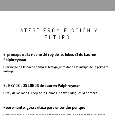
LATEST FROM FICCIÓN Y
FUTURO
El príncipe de la noche (El rey de los lobos 2) de Lauren
Palphreyman
El príncipe de la noche, toma el testigo justo donde la intriga de la primera
entrega
EL REY DE LOS LOBOS de Lauren Palphreyman
El rey de los lobos El rey de los lobos (The Wolf King) es la primera
Neuromante: guía crítica para entender por qué
Neuromante: guía crítica para entender por qué su adaptación en Apple