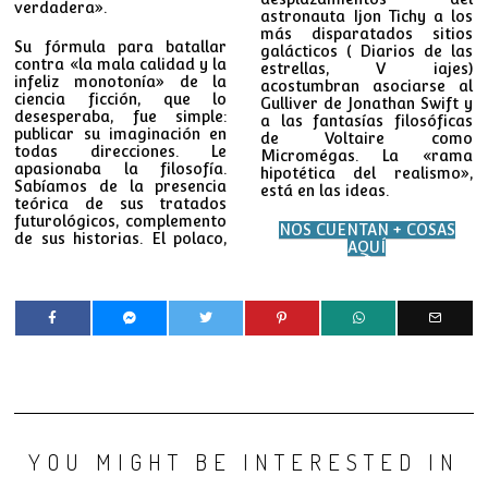
verdadera».
astronauta Ijon Tichy a los
más disparatados sitios
Su fórmula para batallar
galácticos ( Diarios de las
contra «la mala calidad y la
estrellas, V iajes)
infeliz monotonía» de la
acostumbran asociarse al
ciencia ficción, que lo
Gulliver de Jonathan Swift y
desesperaba, fue simple:
a las fantasías filosóficas
publicar su imaginación en
de Voltaire como
todas direcciones. Le
Micromégas. La «rama
apasionaba la filosofía.
hipotética del realismo»,
Sabíamos de la presencia
está en las ideas.
teórica de sus tratados
futurológicos, complemento
NOS CUENTAN + COSAS
de sus historias. El polaco,
AQUÍ
YOU MIGHT BE INTERESTED IN