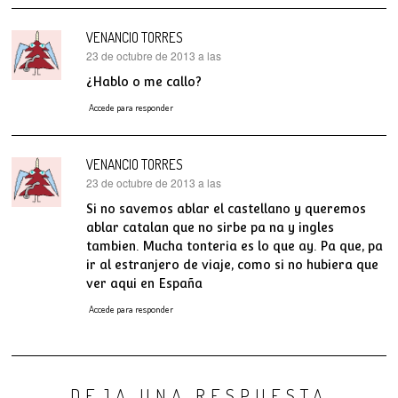
VENANCIO TORRES
23 de octubre de 2013 a las
dice:
¿Hablo o me callo?
Accede para responder
VENANCIO TORRES
23 de octubre de 2013 a las
dice:
Si no savemos ablar el castellano y queremos
ablar catalan que no sirbe pa na y ingles
tambien. Mucha tonteria es lo que ay. Pa que, pa
ir al estranjero de viaje, como si no hubiera que
ver aqui en España
Accede para responder
DEJA UNA RESPUESTA