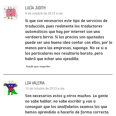
LUCÍA JUDITH
9 de octubre de 2013 a las
dice:
Si que son necesarios este tipo de servicios de
traducción, pues realmente los traductores
automáticos que hay por internet son una
verdaera birria. Si los precios son ajustados
puede ser una buena idea contar con ellos, por lo
menos para las empresas, supongo. No se si a
los particulares nos resultaría barato, pero
habrá que echar una ojeadilla.
Accede para responder
LOA VALERIA
10 de octubre de 2013 a las
dice:
Son necesarios estos y otros muchos. La gente
no sabe hablar, no sabe escribir y van a
conseguir que los analfabetos seamos los que
hemos aprendido a hacerlo de forma correcta.