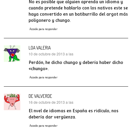
No es posible que alguien aprenda un idioma y
cuando pretende hablarlo con los nativos este se
haya convertido en un batiburrillo del argot más
poligonero y chungo.
Accede para responder
LOA VALERIA
10 de octubre de 2013 a las
dice:
Perdón, he dicho chungo y debería haber dicho
«chungo».
Accede para responder
DE VALVERDE
16 de octubre de 2013 a las
dice:
El nvel de idiomas en España es ridículo, nos
debería dar vergüenza.
Accede para responder