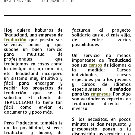
BY
JOHNNY ZURI
9 DE MAYO DE 2016
Hoy quiero hablaros de
facturan al proyecto
Traducland, una
empresa de
solidario que el cliente elija,
traducción
que presta sus
de entre varias
servicios online y que
posibilidades.
supone un buen servicio
para multitud de
Un servicio no menos
profesionales que
importante de
Traducland
trabajamos en cosas como
son sus
cursos
de idiomas a
la divulgación, información,
la medida: Cursos
etc. Traducland incorpora
individuales, cursos
un sistema muy intuitivo y
especiales para los jóvenes
fácil para encargar y
y cursos de idiomas
recibir los proyectos de
especialmente
diseñados
traducción que se le
para las
empresas
. Por algo
soliciten. El cliente de
son verdaderos expertos en
TRADUCLAND lo tiene tan
traducción directa e
fácil como enviar el
inversa.
documento y poco más.
Si los necesitas, en pocos
Pero Traducland también te
minutos te dan respuesta y
da la posibilidad, si eres
presupuesto, ponen a tu
traductor y bueno, de
disposición sus servicios y a