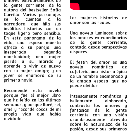
amores extraordinarios de
la gente corriente, de la
autora del bestseller Sofía
Carrillo. Varios personajes
Las mejores historias de
se lo cuentan a la
amor son las reales.
narradora, que hila sus
insólitas historias con un
Una novela luminosa sobre
toque ligero pero sensible.
los amores extraordinarios
En este panorama de la
de la gente corriente,
vida, una esposa muerta
contada desde perspectivas
ofrece a su pareja una
dispares.
inesperada segunda
oportunidad; una mujer
pierde a su marido y
El festín del amor es una
aprende a vivir de nuevo
novela romántica de
con su mejor amigo; y un
cafetería, una historia épica
joven se enamora de su
de un hombre enamorado y
primera novia.
la amada esposa que no
puede olvidar.
Recomendé esta novela
porque fue el mejor libro
Intensamente romántica y
que he leído en las últimas
bellamente elaborada,
semanas, y porque lloré, reí,
contrasta los amores y
amé y recordé cosas de mi
fantasías de la gente
propia vida que había
corriente con una visión
olvidado.
asombrosamente atrevida
sobre la naturaleza de la
pasión, desde sus primeros