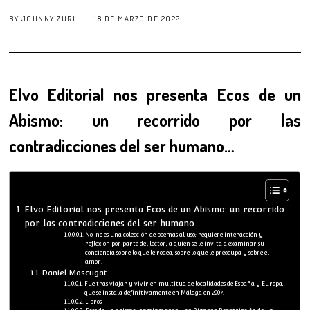
BY
JOHNNY ZURI
18 DE MARZO DE 2022
Elvo Editorial nos presenta Ecos de un
Abismo: un recorrido por las
contradicciones del ser humano…
Elvo Editorial nos presenta Ecos de un Abismo: un recorrido
por las contradicciones del ser humano…
No, no es una colección de poemas al uso; requiere interacción y
reflexión por parte del lector, a quien se le invita a examinar su
conciencia sobre lo que le rodea, sobre lo que le preocupa y sobre el
amor.
Daniel Moscugat
Fue tras viajar y vivir en multitud de localidades de España y Europa,
que se instala definitivamente en Málaga en 2007.
Libros