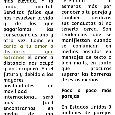
serenidad. Te
más elevada. Y la
esmeras más por
caída, mortal.
conocer a tu pareja y
Benditos fallos que
también idealizas
nos revuelven la vida
sus conductas al no
y de los que
tenerla cerca. Son
pagaríamos las
tendencias que se
consecuencias una y
manifiestan cuando
otra vez. Como en
se comunican en
carta a tu amor a
medios basados en
distancia que
mensajes de texto o
extrañas
el amor a
bien mails, en tanto
distancia nos ocupó
que procuras
y nos ocupará. En el
superar las barreras
futuro y debido a las
de estos medios.
mayores
posibilidades de
Poco a poco más
movilidad
parejas
internacional, será
más fácil
En Estados Unidos 3
encontrarnos en
millones de parejas
medio de una