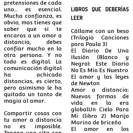
pretensiones de cada
LIBROS QUE DEBERÍAS
uno… es esencial.
Mucha confianza,
es
LEER
obvio, mas tienes que
saber que si te
Cállame con un beso
encaras a un amor a
(Trilogía Canciones
distancia, debes
para Paula 3)
confiar mucho en la
El Diario De Una
otra persona. Y n
o
Ilusión (Blanco y
todo es digital.
La
Negro): Este Diario
comunicación digital
No Es Mio Es Nuestro
ha achicado
El amor y las leyes
distancias, es cierto,
de Newton
pero asimismo le ha
Amor a distancia:
quitado un tanto de
Nuevas formas de
magia al amor.
vida en la era
global
Un Cielo Para
Compartir cosas con
Mi (libro 2) Marijo
tu amor a distancia
Marino de briceño
no es imposible.
El amor en los
Tengan una cita con