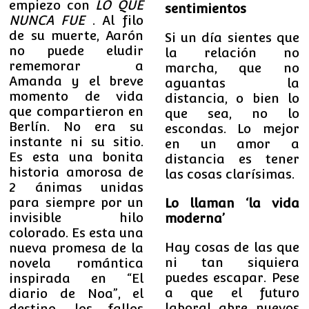
empiezo con
LO QUE
sentimientos
NUNCA FUE
. A
l filo
de su muerte, Aarón
Si un día sientes que
no puede eludir
la relación no
rememorar a
marcha, que no
Amanda y el breve
aguantas la
momento de vida
distancia, o bien lo
que compartieron en
que sea, no lo
Berlín. No era su
escondas. Lo mejor
instante ni su sitio.
en un amor a
Es esta una bonita
distancia es tener
historia amorosa de
las cosas clarísimas.
2 ánimas unidas
para siempre por un
Lo llaman ‘la vida
invisible hilo
moderna’
colorado. Es esta una
Hay cosas de las que
nueva promesa de la
ni tan siquiera
novela romántica
puedes escapar. Pese
inspirada en “El
a que el futuro
diario de Noa”, el
laboral abre nuevos
destino, los fallos