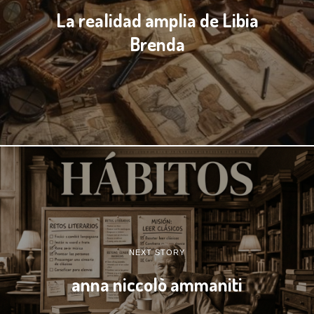
La realidad amplia de Libia
Brenda
NEXT STORY
anna niccolò ammaniti