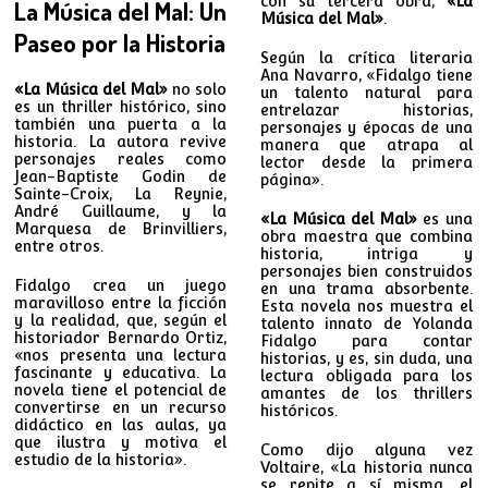
con su tercera obra,
«La
La Música del Mal: Un
Música del Mal»
.
Paseo por la Historia
Según la crítica literaria
Ana Navarro, «Fidalgo tiene
«La Música del Mal»
no solo
un talento natural para
es un thriller histórico, sino
entrelazar historias,
también una puerta a la
personajes y épocas de una
historia. La autora revive
manera que atrapa al
personajes reales como
lector desde la primera
Jean-Baptiste Godin de
página».
Sainte-Croix, La Reynie,
André Guillaume, y la
«La Música del Mal»
es una
Marquesa de Brinvilliers,
obra maestra que combina
entre otros.
historia, intriga y
personajes bien construidos
Fidalgo crea un juego
en una trama absorbente.
maravilloso entre la ficción
Esta novela nos muestra el
y la realidad, que, según el
talento innato de Yolanda
historiador Bernardo Ortiz,
Fidalgo para contar
«nos presenta una lectura
historias, y es, sin duda, una
fascinante y educativa. La
lectura obligada para los
novela tiene el potencial de
amantes de los thrillers
convertirse en un recurso
históricos.
didáctico en las aulas, ya
que ilustra y motiva el
Como dijo alguna vez
estudio de la historia».
Voltaire, «La historia nunca
se repite a sí misma, el