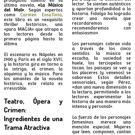
prodigioso talento en su
lector. Se sienten auténticos
última novela,
«La Música
y aportan profundidad a la
del Mal»
. Según expertos
historia. Fidalgo ha logrado
como
Carmen EnsuTinta
,
crear una novela que
este libro es un «exquisito
recordaremos y
thriller histórico», una
recomendaremos con
«pura MAGIA» que atrapa a
entusiasmo».
los lectores desde la
primera página hasta la
última.
Los personajes cobran vida
a través de los cinco
sentidos: la música se
El escenario es Nápoles en
escucha, la suciedad se
1900 y París en el siglo XVII,
huele, los terciopelos se
y la historia gira en torno a
tocan, los paisajes se ven y
la intriga, el crimen, la
los placeres (y venenos) se
alquimia y la música. Para
saborean. Estos detalles
los amantes de la novela
sensoriales, según Pérez,
histórica, este relato es
«dan una nueva dimensión a
irresistible.
la lectura, permitiendo a los
lectores experimentar la
Teatro, Ópera y
historia de una manera más
intensa y personal».
Crimen:
Ingredientes de una
La fuerza de los personajes
femeninos merece una
Trama Atractiva
mención especial. Mujeres
que leen, componen, cantan