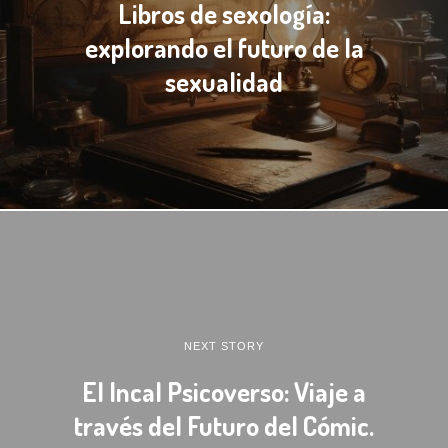
Libros de sexología:
explorando el futuro de la
sexualidad
NEXT STORY
El Incal Psicoverso: Viaje a
través del Futuro del Cómic.