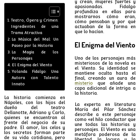
y crean; mujeres fuertes y
apasionadas. Fidalgo
profundiza en ellas para
mostrarnos cómo eran,
Teatro, Ópera y Crimen:
cómo pensaban y por qué
Ingredientes de una
actuaban de la forma en
que lo hacían.
Trama Atractiva
La Música del Mal: Un
El Enigma del Viento
Paseo por la Historia
La Magia de los
Uno de los personajes más
Personajes
misteriosos de la novela es
El Enigma del Viento
el Viento. Su identidad se
Yolanda Fidalgo: Una
mantiene oculta hasta el
Autora con Talento
final, creando un aura de
misterio
que añade una
Innato
capa adicional de intriga a
la historia.
La historia comienza en
Nápoles, con los hijos del
La experta en literatura
dueño del teatro
María del Pilar Sánchez
Dellanotte, Adriano y Carlo,
describe a este personaje
quienes se encuentran al
como «el hilo conductor que
frente del negocio de su
une todas las historias y
padre. El amor, los celos y
personajes. El Viento es una
los secretos forman parte
metáfora poderosa de la
de su vida cotidiana, pero
libertad, la locura y la