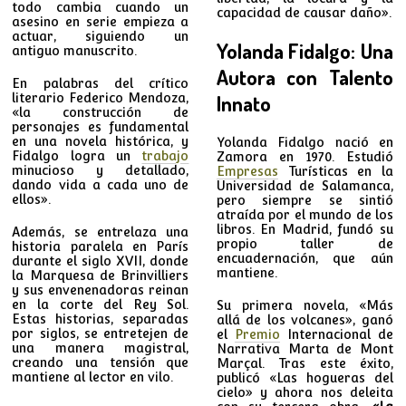
todo cambia cuando un
capacidad de causar daño».
asesino en serie empieza a
actuar, siguiendo un
Yolanda Fidalgo: Una
antiguo manuscrito.
Autora con Talento
En palabras del crítico
literario Federico Mendoza,
Innato
«la construcción de
personajes es fundamental
en una novela histórica, y
Yolanda Fidalgo nació en
Fidalgo logra un
trabajo
Zamora en 1970. Estudió
minucioso y detallado,
Empresas
Turísticas en la
dando vida a cada uno de
Universidad de Salamanca,
ellos».
pero siempre se sintió
atraída por el mundo de los
libros. En Madrid, fundó su
Además, se entrelaza una
propio taller de
historia paralela en París
encuadernación, que aún
durante el siglo XVII, donde
mantiene.
la Marquesa de Brinvilliers
y sus envenenadoras reinan
en la corte del Rey Sol.
Su primera novela, «Más
Estas historias, separadas
allá de los volcanes», ganó
por siglos, se entretejen de
el
Premio
Internacional de
una manera magistral,
Narrativa Marta de Mont
creando una tensión que
Marçal. Tras este éxito,
mantiene al lector en vilo.
publicó «Las hogueras del
cielo» y ahora nos deleita