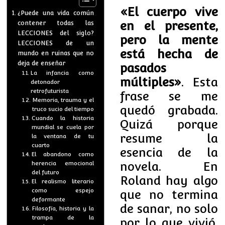
«El cuerpo vive
¿Puede una vida común
en el presente,
contener todas las
LECCIONES del siglo?
pero la mente
LECCIONES de un
está hecha de
mundo en ruinas que no
deja de enseñar
pasados
La infancia como
múltiples»
. Esta
detonador
retrofuturista
frase se me
Memoria, trauma y el
quedó grabada.
truco sucio del tiempo
Cuando la historia
Quizá porque
mundial se cuela por
resume la
la ventana de tu
cuarto
esencia de la
El abandono como
novela. En
herencia emocional
del futuro
Roland hay algo
El realismo literario
como espejo
que no termina
deformante
de sanar, no solo
Filosofía, historia y la
trampa de la
por lo que vivió,