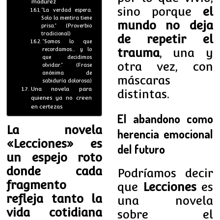
madurez
sino porque
el
“La verdad espera.
Solo la mentira tiene
mundo no deja
prisa.” (Proverbio
tradicional)
de repetir el
“Somos lo que
trauma
, una y
recordamos… y lo
que decidimos
otra vez, con
olvidar.” (Frase
anónima de
máscaras
sabiduría dolorosa)
Una novela para
distintas.
quienes ya no creen
en certezas
El abandono como
La novela
herencia emocional
«Lecciones» es
del futuro
un espejo roto
donde cada
Podríamos decir
fragmento
que
Lecciones
es
refleja tanto la
una novela
vida cotidiana
sobre el