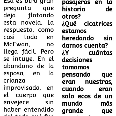
Esa es otra gran
pasajeros en la
pregunta que
historia de
deja flotando
otros?
esta novela. La
¿Qué cicatrices
respuesta, como
estamos
casi todo en
heredando sin
McEwan, no
darnos cuenta?
llega fácil. Pero
¿Y cuántas
se intuye. En el
decisiones
abandono de la
tomamos
esposa, en la
pensando que
crianza
eran nuestras,
improvisada, en
cuando eran
el cuerpo que
solo ecos de un
envejece sin
mundo más
haber entendido
grande que