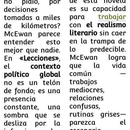
de esta novela
no pidió, por
es su capacidad
decisiones
para
trabajar
tomadas a miles
con
el realismo
de kilómetros?
literario
sin caer
McEwan parece
en la trampa de
entender esto
lo predecible.
mejor que nadie.
McEwan logra
En
«Lecciones»
,
que la vida
el
contexto
común —
político global
trabajos
no es un telón
mediocres,
de fondo; es una
relaciones
presencia
confusas,
constante, una
rutinas grises—
sombra que se
parezca el
desliza por la