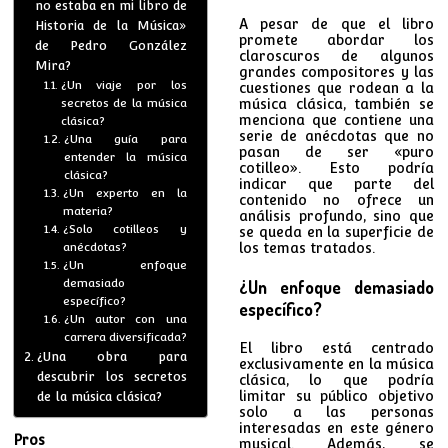
no estaba en mi libro de
A pesar de que el libro
Historia de la Música»
promete abordar los
de Pedro González
claroscuros de algunos
Mira?
grandes compositores y las
¿Un viaje por los
cuestiones que rodean a la
secretos de la música
música clásica, también se
menciona que contiene una
clásica?
serie de anécdotas que no
¿Una guía para
pasan de ser «puro
entender la música
cotilleo». Esto podría
clásica?
indicar que parte del
¿Un experto en la
contenido no ofrece un
materia?
análisis profundo, sino que
¿Solo cotilleos y
se queda en la superficie de
anécdotas?
los temas tratados.
¿Un enfoque
demasiado
¿Un enfoque demasiado
específico?
específico?
¿Un autor con una
carrera diversificada?
El libro está centrado
¿Una obra para
exclusivamente en la música
descubrir los secretos
clásica, lo que podría
limitar su público objetivo
de la música clásica?
solo a las personas
interesadas en este género
Pros
musical. Además, se