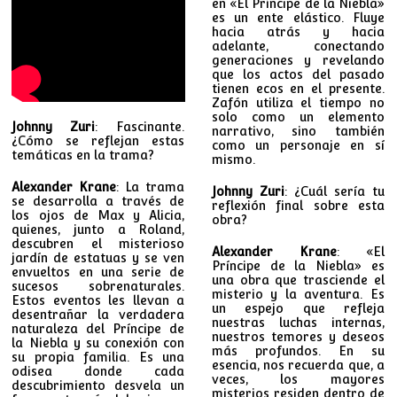
en «El Príncipe de la Niebla»
es un ente elástico. Fluye
hacia atrás y hacia
adelante, conectando
generaciones y revelando
que los actos del pasado
tienen ecos en el presente.
Zafón utiliza el tiempo no
solo como un elemento
Johnny Zuri
: Fascinante.
narrativo, sino también
¿Cómo se reflejan estas
como un personaje en sí
temáticas en la trama?
mismo.
Alexander Krane
: La trama
Johnny Zuri
: ¿Cuál sería tu
se desarrolla a través de
reflexión final sobre esta
los ojos de Max y Alicia,
obra?
quienes, junto a Roland,
descubren el misterioso
Alexander Krane
: «El
jardín de estatuas y se ven
Príncipe de la Niebla» es
envueltos en una serie de
una obra que trasciende el
sucesos sobrenaturales.
misterio y la aventura. Es
Estos eventos les llevan a
un espejo que refleja
desentrañar la verdadera
nuestras luchas internas,
naturaleza del Príncipe de
nuestros temores y deseos
la Niebla y su conexión con
más profundos. En su
su propia familia. Es una
esencia, nos recuerda que, a
odisea donde cada
veces, los mayores
descubrimiento desvela un
misterios residen dentro de