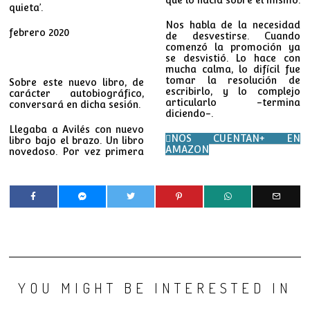
que lo hacía sobre él mismo.
quieta’.
Nos habla de la necesidad
febrero 2020
de desvestirse. Cuando
comenzó la promoción ya
se desvistió. Lo hace con
mucha calma, lo difícil fue
tomar la resolución de
Sobre este nuevo libro, de
escribirlo, y lo complejo
carácter autobiográfico,
articularlo -termina
conversará en dicha sesión.
diciendo-.
Llegaba a Avilés con nuevo
NOS CUENTAN+ EN
libro bajo el brazo. Un libro
AMAZON
novedoso. Por vez primera
YOU MIGHT BE INTERESTED IN