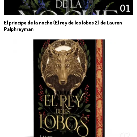
01
El príncipe de la noche (El rey de los lobos 2) de Lauren
Palphreyman
02